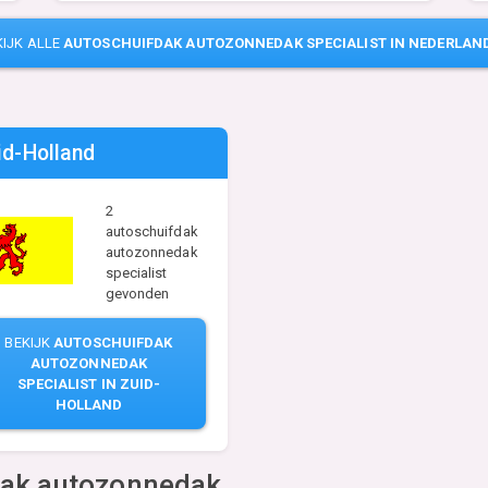
KIJK ALLE
AUTOSCHUIFDAK AUTOZONNEDAK SPECIALIST IN NEDERLAN
id-Holland
2
autoschuifdak
autozonnedak
specialist
gevonden
BEKIJK
AUTOSCHUIFDAK
AUTOZONNEDAK
SPECIALIST IN ZUID-
HOLLAND
dak autozonnedak