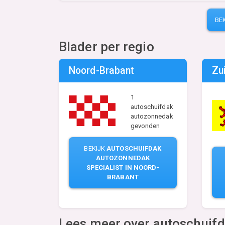
BE
Blader per regio
Noord-Brabant
Zu
1
autoschuifdak
autozonnedak
gevonden
BEKIJK
AUTOSCHUIFDAK
AUTOZONNEDAK
SPECIALIST IN NOORD-
BRABANT
Lees meer over autoschuif