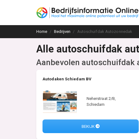
Home
Bedrijven
Autoschuifdak Autozonnedak
Alle autoschuifdak au
Aanbevolen autoschuifdak 
Autodaken Schiedam BV
Neherstraat 2/B,
Schiedam
BEKIJK