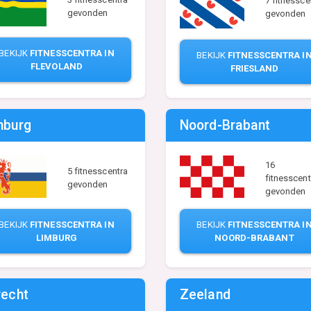
7 fitnessce
gevonden
gevonden
BEKIJK
FITNESSCENTRA IN
BEKIJK
FITNESSCENTRA I
FLEVOLAND
FRIESLAND
mburg
Noord-Brabant
16
5 fitnesscentra
fitnesscent
gevonden
gevonden
BEKIJK
FITNESSCENTRA IN
BEKIJK
FITNESSCENTRA I
LIMBURG
NOORD-BRABANT
recht
Zeeland