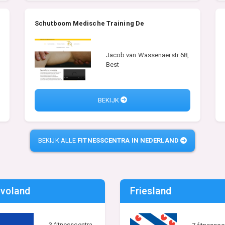
Schutboom Medische Training De
Jacob van Wassenaerstr 68,
Best
BEKIJK
BEKIJK ALLE
FITNESSCENTRA IN NEDERLAND
evoland
Friesland
3 fitnesscentra