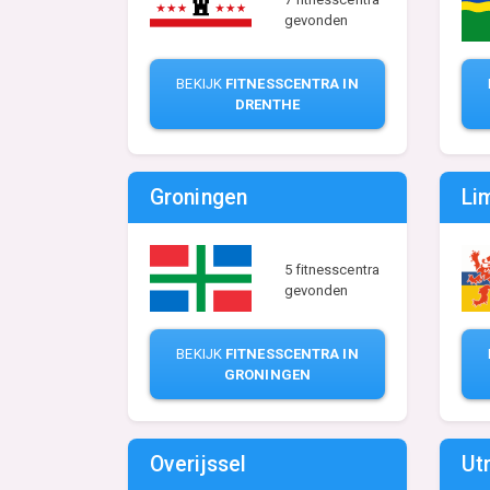
gevonden
BEKIJK
FITNESSCENTRA IN
DRENTHE
Groningen
Li
5 fitnesscentra
gevonden
BEKIJK
FITNESSCENTRA IN
GRONINGEN
Overijssel
Ut