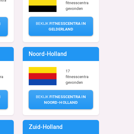
ntra
fitnesscentra
gevonden
BEKIJK
FITNESSCENTRA IN
N
GELDERLAND
Noord-Holland
17
ra
fitnesscentra
gevonden
N
BEKIJK
FITNESSCENTRA IN
NOORD-HOLLAND
Zuid-Holland