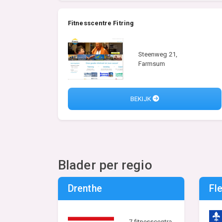
Fitnesscentre Fitring
Steenweg 21,
Farmsum
BEKIJK
Blader per regio
Drenthe
Fl
7 fitnesscentra