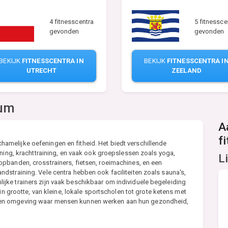
4 fitnesscentra
5 fitnessce
gevonden
gevonden
BEKIJK
FITNESSCENTRA IN
BEKIJK
FITNESSCENTRA I
UTRECHT
ZEELAND
tum
A
f
lichamelijke oefeningen en fitheid. Het biedt verschillende
ining, krachttraining, en vaak ook groepslessen zoals yoga,
L
pbanden, crosstrainers, fietsen, roeimachines, en een
dstraining. Vele centra hebben ook faciliteiten zoals sauna's,
ke trainers zijn vaak beschikbaar om individuele begeleiding
in grootte, van kleine, lokale sportscholen tot grote ketens met
 en omgeving waar mensen kunnen werken aan hun gezondheid,