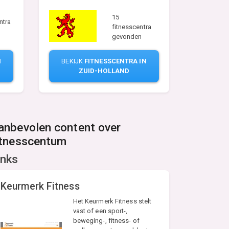
15
ntra
fitnesscentra
gevonden
BEKIJK
FITNESSCENTRA IN
N
ZUID-HOLLAND
anbevolen content over
itnesscentum
inks
Keurmerk Fitness
Het Keurmerk Fitness stelt
vast of een sport-,
beweging-, fitness- of