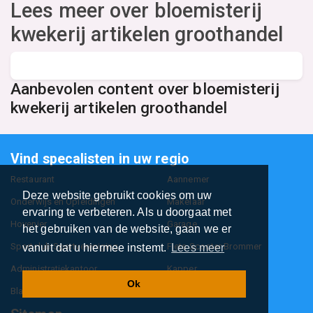
Lees meer over bloemisterij
kwekerij artikelen groothandel
Aanbevolen content over bloemisterij
kwekerij artikelen groothandel
Vind specalisten in uw regio
Restaurant
Aannemer
Deze website gebruikt cookies om uw
Onderwijs en Opleidingen
Makelaar
ervaring te verbeteren. Als u doorgaat met
Hovenier
Garage
het gebruiken van de website, gaan we er
Sportclub Sportvereniging
Fiets Scooter Brommer
vanuit dat u hiermee instemt.
Lees meer
Administratiekantoor
Kapper
Ok
Blader door alle 1114 categorieën