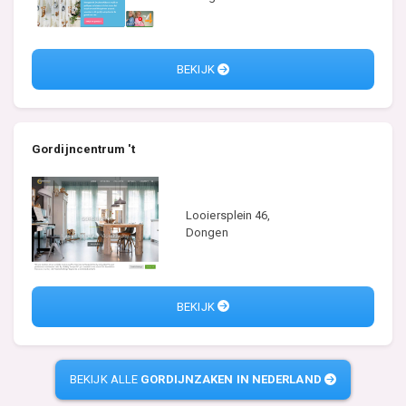
BEKIJK
Gordijncentrum 't
Looiersplein 46,
Dongen
BEKIJK
BEKIJK ALLE
GORDIJNZAKEN IN NEDERLAND