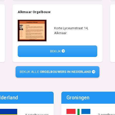
Alkmaar Orgelbouw
Korte Lyceumstraat 14,
Alkmaar
BEKIJK
BEKIJK ALLE
ORGELBOUWERS IN NEDERLAND
lderland
Groningen
2 orgelbou