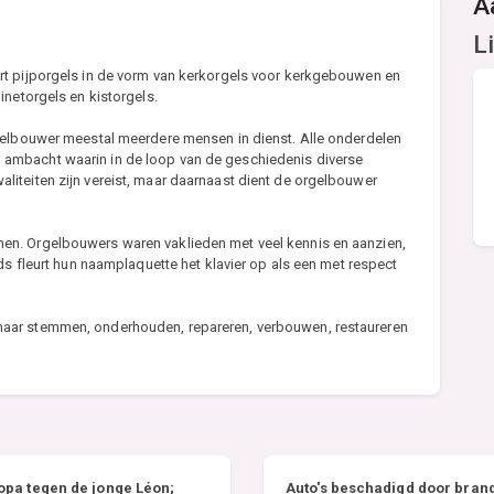
A
L
rt pijporgels in de vorm van kerkorgels voor kerkgebouwen en
inetorgels en kistorgels.
gelbouwer meestal meerdere mensen in dienst. Alle onderdelen
ambacht waarin in de loop van de geschiedenis diverse
iteiten zijn vereist, maar daarnaast dient de orgelbouwer
en. Orgelbouwers waren vaklieden met veel kennis en aanzien,
ds fleurt hun naamplaquette het klavier op als een met respect
aar stemmen, onderhouden, repareren, verbouwen, restaureren
 opa tegen de jonge Léon;
Auto's beschadigd door brand