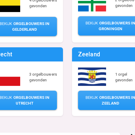
4 orgelbouwers
gevonden
gevonden
BEKIJK
ORGELBOUWERS I
BEKIJK
ORGELBOUWERS IN
GRONINGEN
GELDERLAND
recht
Zeeland
3 orgelbouwers
1 orgel
gevonden
gevonden
BEKIJK
ORGELBOUWERS IN
BEKIJK
ORGELBOUWERS I
UTRECHT
ZEELAND