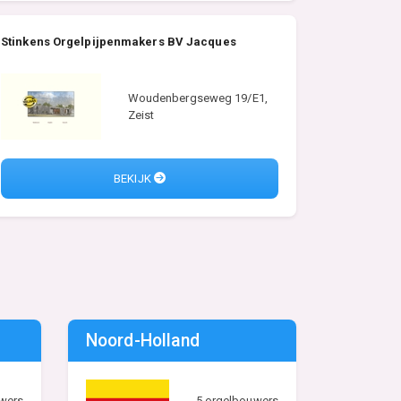
Stinkens Orgelpijpenmakers BV Jacques
Woudenbergseweg 19/E1,
Zeist
BEKIJK
Noord-Holland
wers
5 orgelbouwers