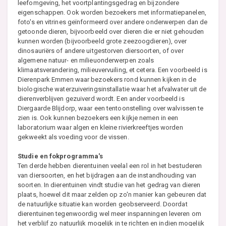
leefomgeving, het voortplantingsgedrag en bijzondere
eigenschappen. Ook worden bezoekers met informatiepanelen,
foto's en vitrines geïnformeerd over andere onderwerpen dan de
getoonde dieren, bijvoorbeeld over dieren die er niet gehouden
kunnen worden (bijvoorbeeld grote zeezoogdieren), over
dinosauriërs of andere uitgestorven diersoorten, of over
algemene natuur- en milieuonderwerpen zoals
klimaatsverandering, milieuvervuiling, et cetera. Een voorbeeld is
Dierenpark Emmen waar bezoekers rond kunnen kijken in de
biologische waterzuiveringsinstallatie waar het afvalwater uit de
dierenverblijven gezuiverd wordt. Een ander voorbeeld is
Diergaarde Blijdorp, waar een tentoonstelling over walvissen te
zien is. Ook kunnen bezoekers een kijkje nemen in een
laboratorium waar algen en kleine rivierkreeftjes worden
gekweekt als voeding voor de vissen.
Studie en fokprogramma's
Ten derde hebben dierentuinen veelal een rol in het bestuderen
van diersoorten, en het bijdragen aan de instandhouding van
soorten. In dierentuinen vindt studie van het gedrag van dieren
plaats, hoewel dit maar zelden op zo'n manier kan gebeuren dat
de natuurlijke situatie kan worden geobserveerd. Doordat
dierentuinen tegenwoordig wel meer inspanningen leveren om
het verblijf zo natuurlijk mogelijk in te richten en indien mogelijk