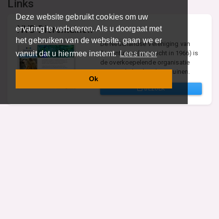
Links
Deze website gebruikt cookies om uw
NVD Dierentuinen
ervaring te verbeteren. Als u doorgaat met
het gebruiken van de website, gaan we er
De Nederlandse Vereniging van
Dierentuinen (opgericht in 1966) is
vanuit dat u hiermee instemt.
Lees meer
de overkoepelende organisatie
voor Nederlandse dierentuinen.
Ok
BEZOEK
Vind specalisten in uw regio
Restaurant
Aannemer
Onderwijs en Opleidingen
Makelaar
Hovenier
Garage
Sportclub Sportvereniging
Fiets Scooter Brommer
Administratiekantoor
Kapper