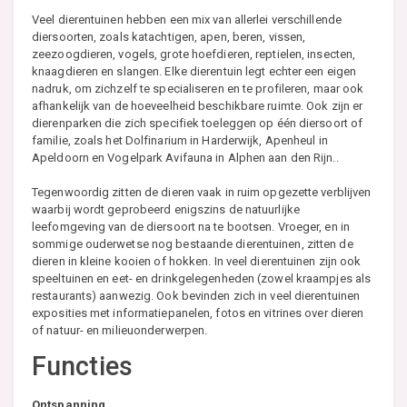
Veel dierentuinen hebben een mix van allerlei verschillende
diersoorten, zoals katachtigen, apen, beren, vissen,
zeezoogdieren, vogels, grote hoefdieren, reptielen, insecten,
knaagdieren en slangen. Elke dierentuin legt echter een eigen
nadruk, om zichzelf te specialiseren en te profileren, maar ook
afhankelijk van de hoeveelheid beschikbare ruimte. Ook zijn er
dierenparken die zich specifiek toeleggen op één diersoort of
familie, zoals het Dolfinarium in Harderwijk, Apenheul in
Apeldoorn en Vogelpark Avifauna in Alphen aan den Rijn..
Tegenwoordig zitten de dieren vaak in ruim opgezette verblijven
waarbij wordt geprobeerd enigszins de natuurlijke
leefomgeving van de diersoort na te bootsen. Vroeger, en in
sommige ouderwetse nog bestaande dierentuinen, zitten de
dieren in kleine kooien of hokken. In veel dierentuinen zijn ook
speeltuinen en eet- en drinkgelegenheden (zowel kraampjes als
restaurants) aanwezig. Ook bevinden zich in veel dierentuinen
exposities met informatiepanelen, fotos en vitrines over dieren
of natuur- en milieuonderwerpen.
Functies
Ontspanning