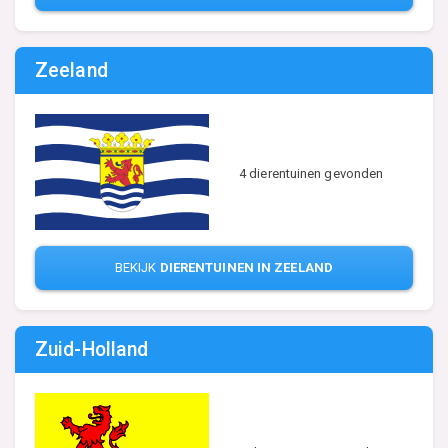
Zeeland
4 dierentuinen gevonden
BEKIJK
DIERENTUINEN IN ZEELAND
Zuid-Holland