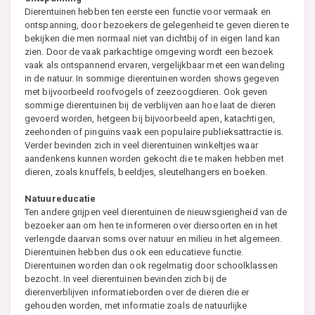
Dierentuinen hebben ten eerste een functie voor vermaak en
ontspanning, door bezoekers de gelegenheid te geven dieren te
bekijken die men normaal niet van dichtbij of in eigen land kan
zien. Door de vaak parkachtige omgeving wordt een bezoek
vaak als ontspannend ervaren, vergelijkbaar met een wandeling
in de natuur. In sommige dierentuinen worden shows gegeven
met bijvoorbeeld roofvogels of zeezoogdieren. Ook geven
sommige dierentuinen bij de verblijven aan hoe laat de dieren
gevoerd worden, hetgeen bij bijvoorbeeld apen, katachtigen,
zeehonden of pinguïns vaak een populaire publieksattractie is.
Verder bevinden zich in veel dierentuinen winkeltjes waar
aandenkens kunnen worden gekocht die te maken hebben met
dieren, zoals knuffels, beeldjes, sleutelhangers en boeken.
Natuureducatie
Ten andere grijpen veel dierentuinen de nieuwsgierigheid van de
bezoeker aan om hen te informeren over diersoorten en in het
verlengde daarvan soms over natuur en milieu in het algemeen.
Dierentuinen hebben dus ook een educatieve functie.
Dierentuinen worden dan ook regelmatig door schoolklassen
bezocht. In veel dierentuinen bevinden zich bij de
dierenverblijven informatieborden over de dieren die er
gehouden worden, met informatie zoals de natuurlijke