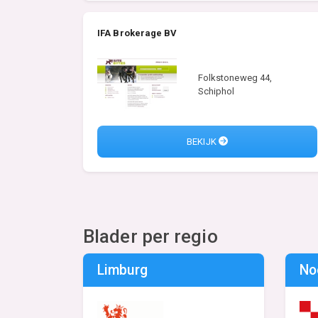
IFA Brokerage BV
Folkstoneweg 44,
Schiphol
BEKIJK
Blader per regio
Limburg
No