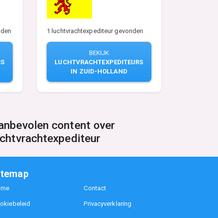
1 luchtvrachtexpediteur gevonden
nden
BEKIJK
LUCHTVRACHTEXPEDITEURS
RS
IN ZUID-HOLLAND
anbevolen content over
uchtvrachtexpediteur
itemap
ome
Contact
okiebeleid
Privacyverklaring