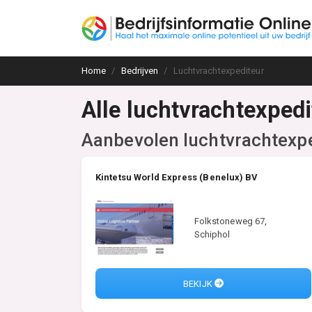
Home
Bedrijven
Luchtvrachtexpediteur
Alle luchtvrachtexped
Aanbevolen luchtvrachtexp
Kintetsu World Express (Benelux) BV
Folkstoneweg 67,
Schiphol
BEKIJK