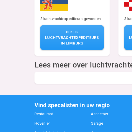
2 luchtvrachtexpediteurs gevonden
3 lu
BEKIJK
LUCHTVRACHTEXPEDITEURS
L
IN LIMBURG
Lees meer over luchtvracht
Vind specalisten in uw regio
Restaurant
Aannemer
Hovenier
Garage