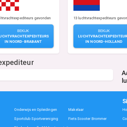
chtvrachtexpediteurs gevonden
13 luchtvrachtexpediteurs gevo
BEKIJK
BEKIJK
UCHTVRACHTEXPEDITEURS
LUCHTVRACHTEXPEDITEU
IN NOORD-BRABANT
IN NOORD-HOLLAND
expediteur
A
l
S
Onderwijs en Opleidingen
Makelaar
H
Sportclub Sportvereniging
Fiets Scooter Brommer
Co