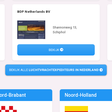
BDP Netherlands BV
Shannonweg 13,
Schiphol
BEKIJK
BEKIJK ALLE
LUCHTVRACHTEXPEDITEURS IN NEDERLAND
ord-Brabant
Noord-Holland