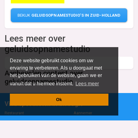
BEKIJK
GELUIDSOPNAMESTUDIO'S IN ZUID-HOLLAND
Lees meer over
geluidsopnamestudio
Deze website gebruikt cookies om uw
ervaring te verbeteren. Als u doorgaat met
Aanbevolen content over
het gebruiken van de website, gaan we er
geluidsopnamestudio
vanuit dat u hiermee instemt.
Lees meer
Ok
Vind specalisten in uw regio
Restaurant
Aannemer
Onderwijs en Opleidingen
Makelaar
Hovenier
Garage