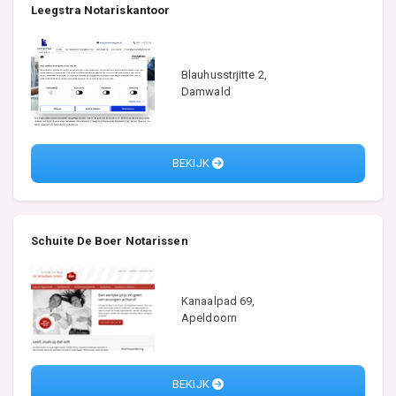
Leegstra Notariskantoor
Blauhusstrjitte 2,
Damwald
BEKIJK
Schuite De Boer Notarissen
Kanaalpad 69,
Apeldoorn
BEKIJK