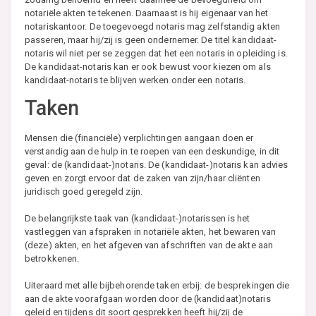
notariële akten te tekenen. Daarnaast is hij eigenaar van het
notariskantoor. De toegevoegd notaris mag zelfstandig akten
passeren, maar hij/zij is geen ondernemer. De titel kandidaat-
notaris wil niet per se zeggen dat het een notaris in opleiding is.
De kandidaat-notaris kan er ook bewust voor kiezen om als
kandidaat-notaris te blijven werken onder een notaris.
Taken
Mensen die (financiële) verplichtingen aangaan doen er
verstandig aan de hulp in te roepen van een deskundige, in dit
geval: de (kandidaat-)notaris. De (kandidaat-)notaris kan advies
geven en zorgt ervoor dat de zaken van zijn/haar cliënten
juridisch goed geregeld zijn.
De belangrijkste taak van (kandidaat-)notarissen is het
vastleggen van afspraken in notariële akten, het bewaren van
(deze) akten, en het afgeven van afschriften van de akte aan
betrokkenen.
Uiteraard met alle bijbehorende taken erbij: de besprekingen die
aan de akte voorafgaan worden door de (kandidaat)notaris
geleid en tijdens dit soort gesprekken heeft hij/zij de