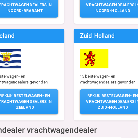
VRACHTWAGENDEALERS IN
VRACHTWAGENDEALERS I
NOORD-BRABANT
NOORD-HOLLAND
eland
Zuid-Holland
15 bestelwagen- en
stelwagen- en
vrachtwagendealers gevonden
chtwagendealers gevonden
BEKIJK
BESTELWAGEN- E
BEKIJK
BESTELWAGEN- EN
VRACHTWAGENDEALERS I
VRACHTWAGENDEALERS IN
ZUID-HOLLAND
ZEELAND
ndealer vrachtwagendealer