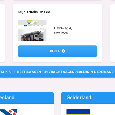
Krijn Trucks BV Leo
Heydweg 4,
Swalmen
BEKIJK
EKIJK ALLE
BESTELWAGEN- EN VRACHTWAGENDEALERS IN NEDERLAND
iesland
Gelderland