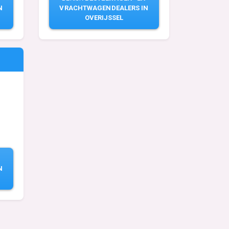
N
VRACHTWAGENDEALERS IN
OVERIJSSEL
N
N