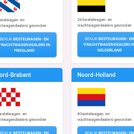
26 bestelwagen- en
stelwagen- en
vrachtwagendealers gevonden
chtwagendealers gevonden
BEKIJK
BESTELWAGEN- E
BEKIJK
BESTELWAGEN- EN
VRACHTWAGENDEALERS I
VRACHTWAGENDEALERS IN
GELDERLAND
FRIESLAND
ord-Brabant
Noord-Holland
estelwagen- en
8 bestelwagen- en
chtwagendealers gevonden
vrachtwagendealers gevonden
BEKIJK
BESTELWAGEN- EN
BEKIJK
BESTELWAGEN- E