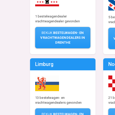
1 bestelwagendealer
5 be
vrachtwagendealer gevonden
vra
BEKIJK
BESTELWAGEN- EN
VRACHTWAGENDEALERS IN
DRENTHE
Limburg
No
13 bestelwagen- en
21 b
vrachtwagendealers gevonden
vra
BEKIJK
BESTELWAGEN- EN