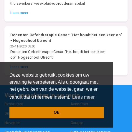
thuiswerkers weekbladvoorouderamstel.nl
Lees meer
Docenten Oefentherapie Cesar: 'Het houdt het een keer op’
- Hogeschool Utrecht
25-11-2020 08:00
Docenten Oefentherapie Cesar: 'Het houdt het een keer
op’ Hogeschool Utrecht
Lees meer
Deze website gebruikt cookies om uw
ervaring te verbeteren. Als u doorgaat met
het gebruiken van de website, gaan we er
Vind specalisten in uw regio
vanuit dat u hiermee instemt.
Lees meer
Restaurant
Aannemer
Ok
Onderwijs en Opleidingen
Makelaar
Hovenier
Garage