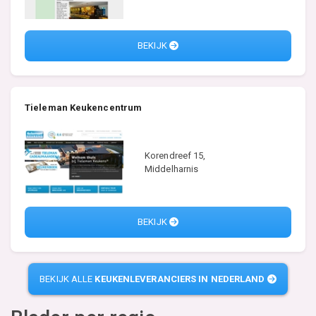
BEKIJK
Tieleman Keukencentrum
Korendreef 15,
Middelharnis
BEKIJK
BEKIJK ALLE
KEUKENLEVERANCIERS IN NEDERLAND