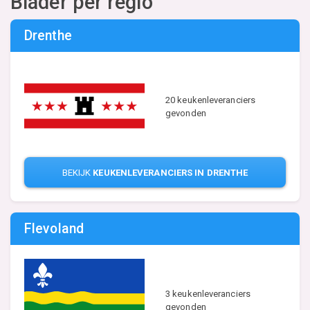
Blader per regio
Drenthe
20 keukenleveranciers
gevonden
BEKIJK
KEUKENLEVERANCIERS IN DRENTHE
Flevoland
3 keukenleveranciers
gevonden