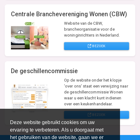
Centrale Branchevereniging Wonen (CBW)
Website van de CBW,
brancheorganisatie voor de
woninginrichters in Nederland.
BEZOEK
De geschillencommissie
Op de website onder het klopje
'over ons' staat een verwijzing naar
de geschillencommissie Wonen
waar u een klacht kunt indienen
over een keukenhandelaar.
BEZOEK
Deze website gebruikt cookies om uw
ervaring te verbeteren. Als u doorgaat met
het gebruiken van de website, gaan we er