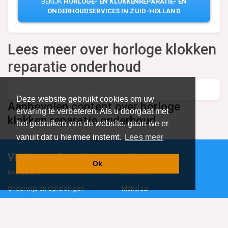
BEKIJK
HORLOGE- EN KLOKKENREPARATIE- EN
ONDERHOUDSERVICES IN ZUID-HOLLAND
Lees meer over horloge klokken
reparatie onderhoud
Deze website gebruikt cookies om uw
Aanbevolen content over horloge
ervaring te verbeteren. Als u doorgaat met
klokken reparatie onderhoud
het gebruiken van de website, gaan we er
vanuit dat u hiermee instemt.
Lees meer
Vind specalisten in uw regio
Ok
Restaurant
Aannemer
Onderwijs en Opleidingen
Makelaar
Hovenier
Garage
Sportclub Sportvereniging
Fiets Scooter Brommer