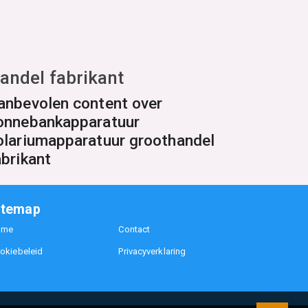
andel fabrikant
anbevolen content over
onnebankapparatuur
olariumapparatuur groothandel
abrikant
itemap
ome
Contact
okiebeleid
Privacyverklaring