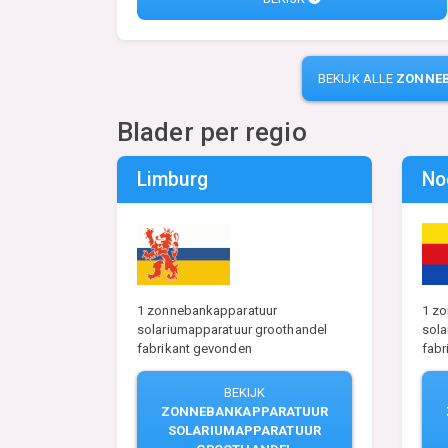
BEKIJK ALLE
ZONNEB
Blader per regio
Limburg
No
1 zonnebankapparatuur
1 z
solariumapparatuur groothandel
sola
fabrikant gevonden
fabr
BEKIJK
ZONNEBANKAPPARATUUR
SOLARIUMAPPARATUUR