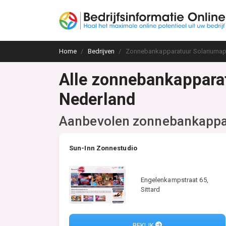
Home
Bedrijven
Zonnebankapparatuur Solariumapp
Alle zonnebankapparat
Nederland
Aanbevolen zonnebankappar
Sun-Inn Zonnestudio
Engelenkampstraat 65,
Sittard
BEKIJK