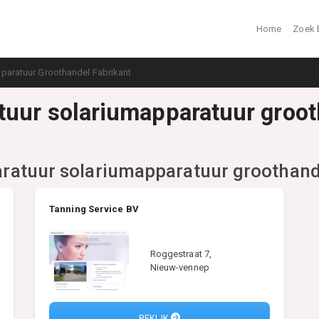
Home
Zoek 
aratuur Groothandel Fabrikant
uur solariumapparatuur grooth
atuur solariumapparatuur groothande
Tanning Service BV
Roggestraat 7,
Nieuw-vennep
BEKIJK