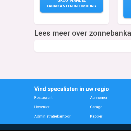
GROOTHANDEL
FABRIKANTEN IN LIMBURG
Lees meer over zonnebanka
Vind specalisten in uw regio
Restaurant
Aannemer
Hovenier
Garage
Administratiekantoor
Kapper