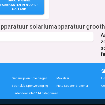
GROOTHANDEL
FABRIKANTEN IN NOORD-
HOLLAND
pparatuur solariumapparatuur grooth
A
z
s
f
S
Onderwijs en Opleidingen
Makelaar
H
Sportclub Sportvereniging
Fiets Scooter Brommer
Co
Blader door alle 1114 categorieën