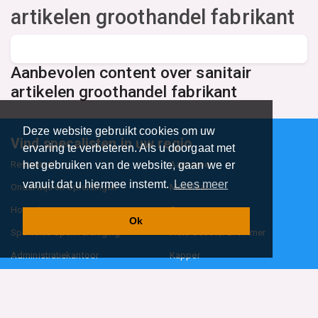
artikelen groothandel fabrikant
Aanbevolen content over sanitair
artikelen groothandel fabrikant
Deze website gebruikt cookies om uw
Vind specalisten in uw regio
ervaring te verbeteren. Als u doorgaat met
Restaurant
Aannemer
het gebruiken van de website, gaan we er
vanuit dat u hiermee instemt.
Lees meer
Onderwijs en Opleidingen
Makelaar
Hovenier
Garage
Ok
Sportclub Sportvereniging
Fiets Scooter Brommer
Administratiekantoor
Kapper
Blader door alle 1114 categorieën
Sitemap