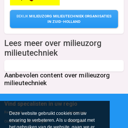
BEKIJK
MILIEUZORG MILIEUTECHNIEK ORGANISATIES
IN ZUID-HOLLAND
Lees meer over milieuzorg
milieutechniek
Aanbevolen content over milieuzorg
milieutechniek
Vind specalisten in uw regio
Restaurant
Aannemer
Deze website gebruikt cookies om uw
ervaring te verbeteren. Als u doorgaat met
Onderwijs en Opleidingen
Makelaar
het gebruiken van de website, gaan we er