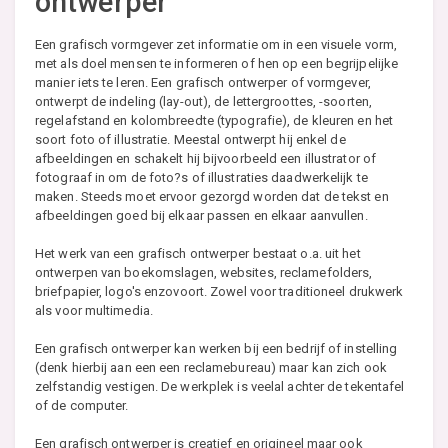
ontwerper
Een grafisch vormgever zet informatie om in een visuele vorm,
met als doel mensen te informeren of hen op een begrijpelijke
manier iets te leren. Een grafisch ontwerper of vormgever,
ontwerpt de indeling (lay-out), de lettergroottes, -soorten,
regelafstand en kolombreedte (typografie), de kleuren en het
soort foto of illustratie. Meestal ontwerpt hij enkel de
afbeeldingen en schakelt hij bijvoorbeeld een illustrator of
fotograaf in om de foto?s of illustraties daadwerkelijk te
maken. Steeds moet ervoor gezorgd worden dat de tekst en
afbeeldingen goed bij elkaar passen en elkaar aanvullen.
Het werk van een grafisch ontwerper bestaat o.a. uit het
ontwerpen van boekomslagen, websites, reclamefolders,
briefpapier, logo's enzovoort. Zowel voor traditioneel drukwerk
als voor multimedia.
Een grafisch ontwerper kan werken bij een bedrijf of instelling
(denk hierbij aan een een reclamebureau) maar kan zich ook
zelfstandig vestigen. De werkplek is veelal achter de tekentafel
of de computer.
Een grafisch ontwerper is creatief en origineel maar ook