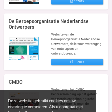
BEZOEK
De Beroepsorganisatie Nederlandse
Ontwerpers
Website van de
Beroepsorganisatie Nederlandse
Ontwerpers, de branchevereniging
van ontwerpers en
ontwerpbureaus.
BEZOEK
CMBO
Website van het CMBO,
kennisvereniging op het gebied
van trends en technologische
Deze website gebruikt cookies om uw
ontwikkelingen binnen de
ervaring te verbeteren. Als u doorgaat met
communicatiemedia.