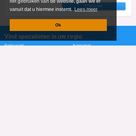
het gebruiken van de website, gaan we er
BEZOEK
vanuit dat u hiermee instemt.
Lees meer
Ok
Vind specalisten in uw regio
Restaurant
Aannemer
Onderwijs en Opleidingen
Makelaar
Hovenier
Garage
Sportclub Sportvereniging
Fiets Scooter Brommer
Administratiekantoor
Kapper
Blader door alle 1114 categorieën
Sitemap
Home
Contact
Cookiebeleid
Privacyverklaring
©2026
BedrijfsInformatieOnline.nl