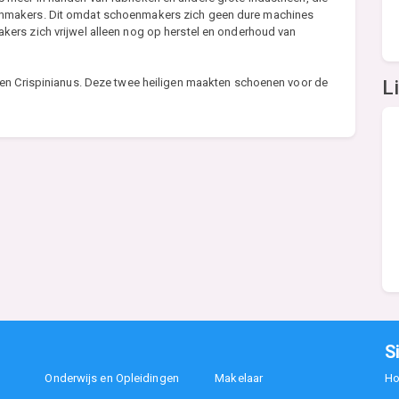
nmakers. Dit omdat schoenmakers zich geen dure machines
ers zich vrijwel alleen nog op herstel en onderhoud van
 en Crispinianus. Deze twee heiligen maakten schoenen voor de
L
S
Onderwijs en Opleidingen
Makelaar
H