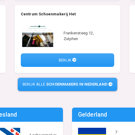
Centrum Schoenmakerij Het
Frankensteeg 12,
Zutphen
BEKIJK
BEKIJK ALLE
SCHOENMAKERS IN NEDERLAND
iesland
Gelderland
7