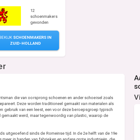
12
schoenmakers
gevonden
BEKIJK
SCHOENMAKERS IN
ZUID-HOLLAND
er
A
s
V
htsman die van oorsprong schoenen en ander schoeisel zoals
pareert. Deze worden traditioneel gemaakt van materialen als
ken gebruik van een leest, een voor deze beroepsgroep typisch
l gemaakt werd, maar tegenwoordig van plastic, waarop de
ds uitgeoefend sinds de Romeinse tijd. In de 2e helft van de 19e
meer in handen van fabrieken en andere grote industrieën, die