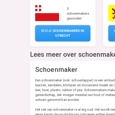
5
schoenmakers
gevonden
BEKIJK
SCHOENMAKERS IN
UTRECHT
Lees meer over schoenmak
Schoenmaker
Een schoenmaker (ook: schoenlapper) is een ambac
laarzen, sandalen, klompen en mocassins maakt en re
leer, hout, plastic, rubber of jute. Schoenmakers ma
gereedschap, dat vroeger meestal van hout of metaa
schoen gevormd kan worden.
Het vak van schoenmaker is al erg oud. Het wordt ree
eeuw kwam de productie van schoenen echter steeds 