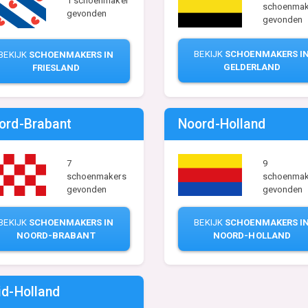
1 schoenmaker
schoenmak
gevonden
gevonden
BEKIJK
SCHOENMAKERS I
BEKIJK
SCHOENMAKERS IN
GELDERLAND
FRIESLAND
ord-Brabant
Noord-Holland
7
9
schoenmakers
schoenmak
gevonden
gevonden
BEKIJK
SCHOENMAKERS IN
BEKIJK
SCHOENMAKERS I
NOORD-BRABANT
NOORD-HOLLAND
id-Holland