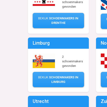
schoenmakers
gevonden
BEKIJK
SCHOENMAKERS IN
DRENTHE
Limburg
No
2
schoenmakers
gevonden
BEKIJK
SCHOENMAKERS IN
LIMBURG
Utrecht
Zu