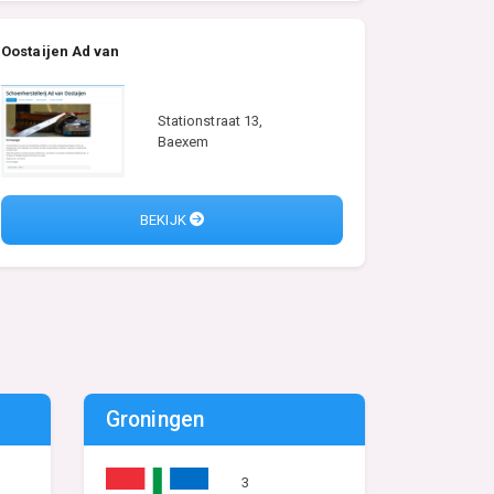
Oostaijen Ad van
Stationstraat 13,
Baexem
BEKIJK
Groningen
3