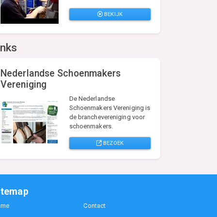
BEKIJK
inks
Nederlandse Schoenmakers
Vereniging
De Nederlandse
Schoenmakers Vereniging is
de branchevereniging voor
schoenmakers.
BEZOEK
itemap
ome
Contact