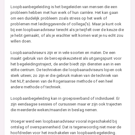
Loopbaanbegeleiding is het begeleiden van mensen die een
probleem hebben met hun werk of hun carrière. Het kan gaan
om een duidelijk probleem zoals stress op het werk of
problemen met leidinggevende of collega('s). Maar je kunt ook
bij een loopbaanadviseur terecht als je twijfelt over de keuze die
je hebt gemaakt, of als je erachter wilt komen wat je nu echt zou
willen doen.
Loopbaanadviseurs zijn er in vele soorten en maten. De een
maakt gebruik van de beroepskeuzetest als uitgangspunt voor
het begeleidingstraject, de ander biedt zijn diensten aan in een
stilte centrum. De technieken die loopbaanadviseurs lopen ook
sterk uiteen; zo zijn er die gebruik maken van de techniek van
het NLP, anderen van de Rogeriaanse methode of een heel
andere methode of techniek.
Loopbaanbegeleiding kan in groepsverband of individueel. Er
zijn eendaagse sessies of cursussen maar er zijn ook trajecten
die meerderde weken/maanden in beslag nemen.
Vroeger werd een loopbaanadviseur vooral ingeschakeld bij
ontslag of overspannenheid. Dat is tegenwoordig niet meer de
hoofdreden voor het inschakelen van loopbaanbegeleiding.