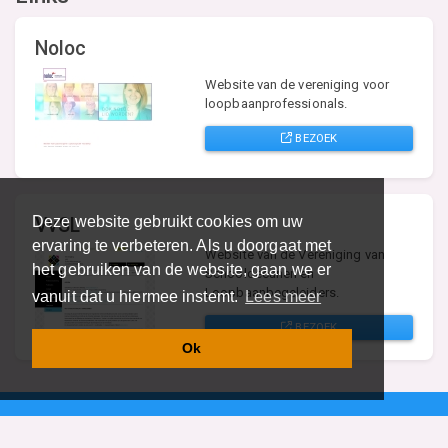
Noloc
Website van de vereniging voor
loopbaanprofessionals.
BEZOEK
Deze website gebruikt cookies om uw
VvSL
ervaring te verbeteren. Als u doorgaat met
Website van de Vereniging van
het gebruiken van de website, gaan we er
Schooldecanen en
Loopbaanbegeleiders.
vanuit dat u hiermee instemt.
Lees meer
BEZOEK
Ok
Vind specalisten in uw regio