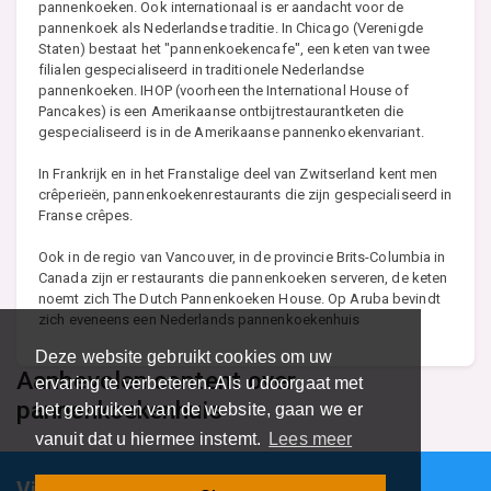
pannenkoeken. Ook internationaal is er aandacht voor de
pannenkoek als Nederlandse traditie. In Chicago (Verenigde
Staten) bestaat het "pannenkoekencafe", een keten van twee
filialen gespecialiseerd in traditionele Nederlandse
pannenkoeken. IHOP (voorheen the International House of
Pancakes) is een Amerikaanse ontbijtrestaurantketen die
gespecialiseerd is in de Amerikaanse pannenkoekenvariant.
In Frankrijk en in het Franstalige deel van Zwitserland kent men
crêperieën, pannenkoekenrestaurants die zijn gespecialiseerd in
Franse crêpes.
Ook in de regio van Vancouver, in de provincie Brits-Columbia in
Canada zijn er restaurants die pannenkoeken serveren, de keten
noemt zich The Dutch Pannenkoeken House. Op Aruba bevindt
zich eveneens een Nederlands pannenkoekenhuis
Deze website gebruikt cookies om uw
Aanbevolen content over
ervaring te verbeteren. Als u doorgaat met
pannenkoekenhuis
het gebruiken van de website, gaan we er
vanuit dat u hiermee instemt.
Lees meer
Vind specalisten in uw regio