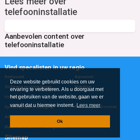
Lees meer over
telefooninstallatie
Aanbevolen content over
telefooninstallatie
Vind specalisten in uw regio
Restaurant
Aannemer
Deze website gebruikt cookies om uw
Onderwijs en Opleidingen
Makelaar
ervaring te verbeteren. Als u doorgaat met
het gebruiken van de website, gaan we er
Hovenier
Garage
vanuit dat u hiermee instemt.
Lees meer
Sportclub Sportvereniging
Fiets Scooter Brommer
Administratiekantoor
Kapper
Ok
Blader door alle 1114 categorieën
Sitemap