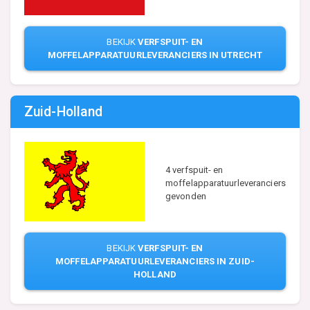
BEKIJK
VERFSPUIT- EN
MOFFELAPPARATUURLEVERANCIERS IN UTRECHT
Zuid-Holland
4 verfspuit- en
moffelapparatuurleveranciers
gevonden
BEKIJK
VERFSPUIT- EN
MOFFELAPPARATUURLEVERANCIERS IN ZUID-
HOLLAND