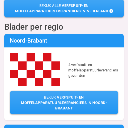
BEKIJK ALLE
VERFSPUIT- EN
MOFFELAPPARATUURLEVERANCIERS IN NEDERLAND
Blader per regio
Noord-Brabant
4 verfspuit- en
moffelapparatuurleveranciers
gevonden
BEKIJK
VERFSPUIT- EN
MOFFELAPPARATUURLEVERANCIERS IN NOORD-
BRABANT