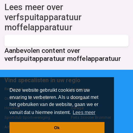
Lees meer over
verfspuitapparatuur
moffelapparatuur
Aanbevolen content over
verfspuitapparatuur moffelapparatuur
Vind specalisten in uw regio
Restaurant
Aannemer
Deze website gebruikt cookies om uw
ervaring te verbeteren. Als u doorgaat met
Onderwijs en Opleidingen
Makelaar
het gebruiken van de website, gaan we er
Hovenier
Garage
vanuit dat u hiermee instemt.
Lees meer
Sportclub Sportvereniging
Fiets Scooter Brommer
Administratiekantoor
Kapper
Ok