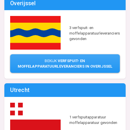
Overijssel
3 verfspuit- en
moffelapparatuurleveranciers
gevonden
BEKIJK
VERFSPUIT- EN
MOFFELAPPARATUURLEVERANCIERS IN OVERIJSSEL
Utrecht
1 verfspuitapparatuur
moffelapparatuur gevonden