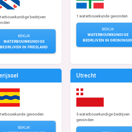
1 waterbouwkunde gevonden
terbouwkundige bedrijven
onden
BEKIJK
WATERBOUWKUNDIGE
BEKIJK
BEDRIJVEN IN GRONINGE
WATERBOUWKUNDIGE
BEDRIJVEN IN FRIESLAND
erijssel
Utrecht
aterbouwkunde gevonden
5 waterbouwkundige bedrijven
gevonden
BEKIJK