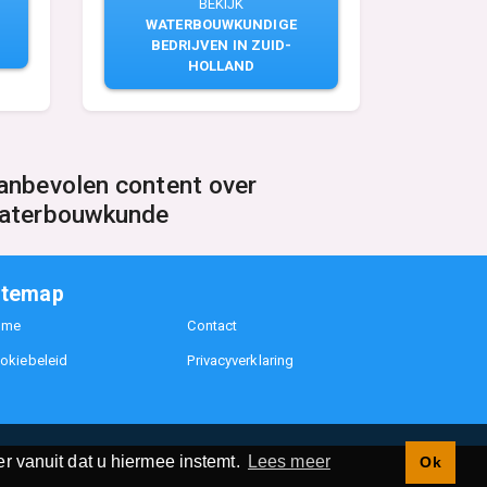
BEKIJK
WATERBOUWKUNDIGE
BEDRIJVEN IN ZUID-
HOLLAND
anbevolen content over
aterbouwkunde
itemap
ome
Contact
okiebeleid
Privacyverklaring
r vanuit dat u hiermee instemt.
Lees meer
Ok