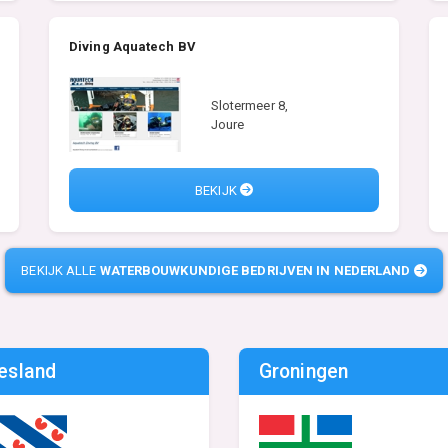
Diving Aquatech BV
Slotermeer 8,
Joure
BEKIJK
BEKIJK ALLE
WATERBOUWKUNDIGE BEDRIJVEN IN NEDERLAND
iesland
Groningen