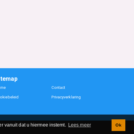
itemap
ome
Contact
okiebeleid
Privacyverklaring
r vanuit dat u hiermee instemt.
Lees meer
Ok