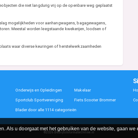
ieobjecten die niet langdurig vrij op de openbare weg geplaatst
ak opslag mogelijkheden voor aanhangwagens, bagagewagens,
otoren. Meestal worden leegstaande kwekerijen, loodsen of
kplaats waar diverse keuringen of herstelwerkzaamheden
S
Onderwijs en Opleidingen
Makelaar
H
Sportclub Sportvereniging
Fiets Scooter Brommer
Co
Blader door alle 1114 categorieën
n. Als u doorgaat met het gebruiken van de website, gaan we e
©2026
BedrijfsInformatieOnline.nl