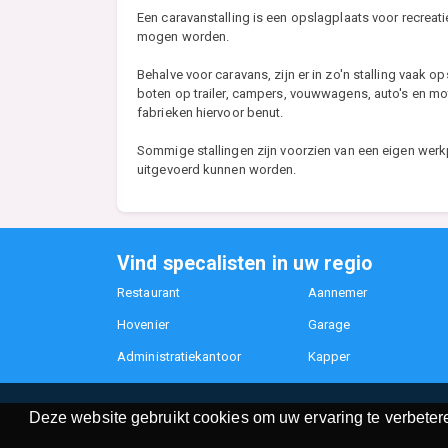
Een caravanstalling is een opslagplaats voor recreat
mogen worden.
Behalve voor caravans, zijn er in zo'n stalling va
boten op trailer, campers, vouwwagens, auto's en m
fabrieken hiervoor benut.
Sommige stallingen zijn voorzien van een eigen wer
uitgevoerd kunnen worden.
Vind specalisten in uw regio
Restaurant
Aannemer
Hovenier
Garage
Administratiekantoor
Kapper
Deze website gebruikt cookies om uw ervaring te verbetere