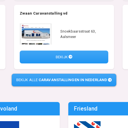
Zwaan Caravanstalling vd
Snoekbaarsstraat 63,
Aalsmeer
BEKIJK
BEKIJK ALLE
CARAVANSTALLINGEN IN NEDERLAND
evoland
Friesland