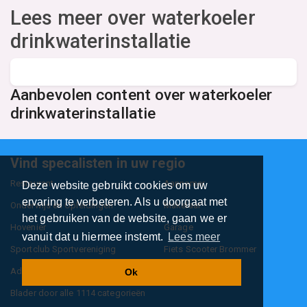
Lees meer over waterkoeler
drinkwaterinstallatie
Aanbevolen content over waterkoeler
drinkwaterinstallatie
Vind specalisten in uw regio
Restaurant
Aannemer
Deze website gebruikt cookies om uw
ervaring te verbeteren. Als u doorgaat met
Onderwijs en Opleidingen
Makelaar
het gebruiken van de website, gaan we er
Hovenier
Garage
vanuit dat u hiermee instemt.
Lees meer
Sportclub Sportvereniging
Fiets Scooter Brommer
Administratiekantoor
Kapper
Ok
Blader door alle 1114 categorieën