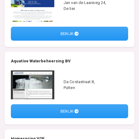
Jan van de Laarweg 24,
De lier
BEKIJK
Aquative Waterbeheersing BV
Da Costastraat 8,
Putten
BEKIJK
Homespring VOF