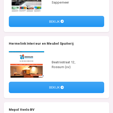
Sappemeer
BEKIJK
Hermelink Interieur en Meubel Spuiterij
Beatrixstraat 12,
Rossum (ov)
BEKIJK
Mepol Venlo BV