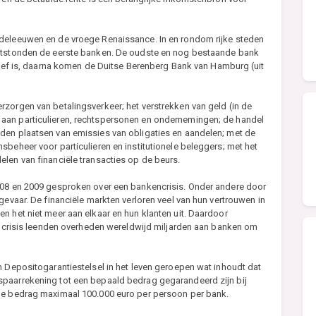
ddeleeuwen en de vroege Renaissance. In en rondom rijke steden
ontstonden de eerste banken. De oudste en nog bestaande bank
ctief is, daarna komen de Duitse Berenberg Bank van Hamburg (uit
zorgen van betalingsverkeer; het verstrekken van geld (in de
aan particulieren, rechtspersonen en ondernemingen; de handel
den plaatsen van emissies van obligaties en aandelen; met de
sbeheer voor particulieren en institutionele beleggers; met het
len van financiële transacties op de beurs.
008 en 2009 gesproken over een bankencrisis. Onder andere door
gevaar. De financiële markten verloren veel van hun vertrouwen in
n het niet meer aan elkaar en hun klanten uit. Daardoor
ze crisis leenden overheden wereldwijd miljarden aan banken om
n Depositogarantiestelsel in het leven geroepen wat inhoudt dat
spaarrekening tot een bepaald bedrag gegarandeerd zijn bij
rde bedrag maximaal 100.000 euro per persoon per bank.