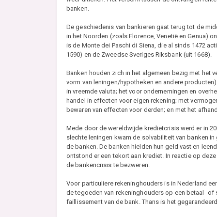
banken.
De geschiedenis van bankieren gaat terug tot de mi
in het Noorden (zoals Florence, Venetië en Genua) 
is de Monte dei Paschi di Siena, die al sinds 1472 a
1590) en de Zweedse Sveriges Riksbank (uit 1668).
Banken houden zich in het algemeen bezig met het ver
vorm van leningen/hypotheken en andere producten) 
in vreemde valuta; het voor ondernemingen en overhe
handel in effecten voor eigen rekening; met vermogen
bewaren van effecten voor derden; en met het afhande
Mede door de wereldwijde kredietcrisis werd er in 2
slechte leningen kwam de solvabiliteit van banken in 
de banken. De banken hielden hun geld vast en leende
ontstond er een tekort aan krediet. In reactie op de
de bankencrisis te bezweren.
Voor particuliere rekeninghouders is in Nederland ee
de tegoeden van rekeninghouders op een betaal- of 
faillissement van de bank. Thans is het gegarandee