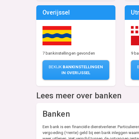
Overijssel
Ut
7 bankinstellingen gevonden
9 ba
BEKIJK
BANKINSTELLINGEN
IN OVERIJSSEL
Lees meer over banken
Banken
Een bank is een financiële dienstverlener. Particulie
vergoeding (=rente) geld bij een bank inleggen waar
weer uitlenen. Het verschil tussen de ontvangen rent