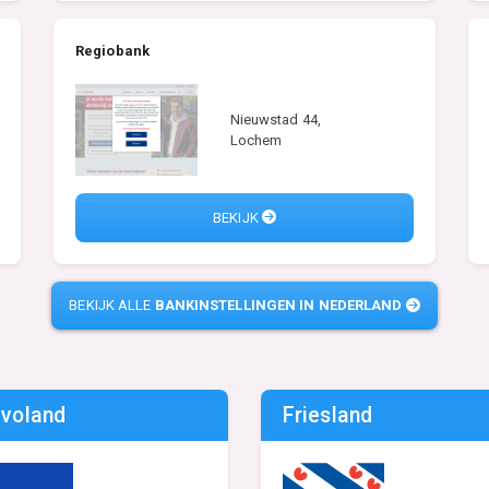
Regiobank
Nieuwstad 44,
Lochem
BEKIJK
BEKIJK ALLE
BANKINSTELLINGEN IN NEDERLAND
evoland
Friesland