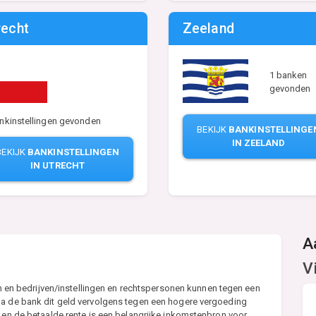
recht
Zeeland
1 banken
gevonden
nkinstellingen gevonden
BEKIJK
BANKINSTELLINGE
IN ZEELAND
BEKIJK
BANKINSTELLINGEN
IN UTRECHT
A
V
ren en bedrijven/instellingen en rechtspersonen kunnen tegen een
na de bank dit geld vervolgens tegen een hogere vergoeding
e en de betaalde rente is een belangrijke inkomstenbron voor