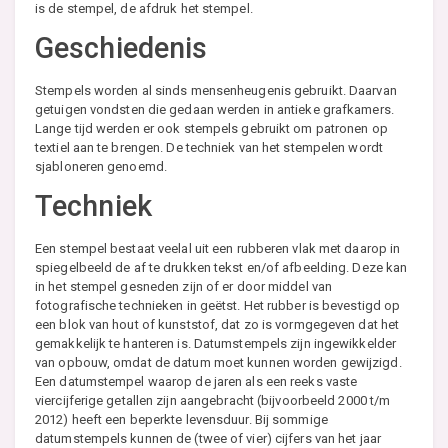
is de stempel, de afdruk het stempel.
Geschiedenis
Stempels worden al sinds mensenheugenis gebruikt. Daarvan
getuigen vondsten die gedaan werden in antieke grafkamers.
Lange tijd werden er ook stempels gebruikt om patronen op
textiel aan te brengen. De techniek van het stempelen wordt
sjabloneren genoemd.
Techniek
Een stempel bestaat veelal uit een rubberen vlak met daarop in
spiegelbeeld de af te drukken tekst en/of afbeelding. Deze kan
in het stempel gesneden zijn of er door middel van
fotografische technieken in geëtst. Het rubber is bevestigd op
een blok van hout of kunststof, dat zo is vormgegeven dat het
gemakkelijk te hanteren is. Datumstempels zijn ingewikkelder
van opbouw, omdat de datum moet kunnen worden gewijzigd.
Een datumstempel waarop de jaren als een reeks vaste
viercijferige getallen zijn aangebracht (bijvoorbeeld 2000 t/m
2012) heeft een beperkte levensduur. Bij sommige
datumstempels kunnen de (twee of vier) cijfers van het jaar