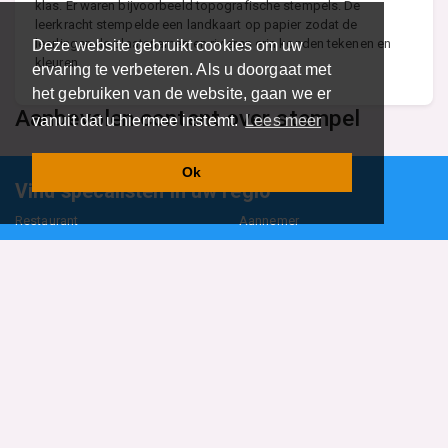
klas. Er waren bijvoorbeeld topografische stempels. De
leerkracht stempelde een landkaart op papier zodat de
leerlingen de plaatsnamen en rivieren erin konden tekenen en
Deze website gebruikt cookies om uw
kleuren.
ervaring te verbeteren. Als u doorgaat met
het gebruiken van de website, gaan we er
Aanbevolen content over stempel
vanuit dat u hiermee instemt.
Lees meer
Ok
Vind specalisten in uw regio
Restaurant
Aannemer
Onderwijs en Opleidingen
Makelaar
Hovenier
Garage
Sportclub Sportvereniging
Fiets Scooter Brommer
Administratiekantoor
Kapper
Blader door alle 1114 categorieën
Sitemap
Home
Contact
Cookiebeleid
Privacyverklaring