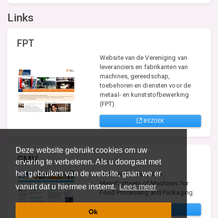
Links
FPT
Website van de Vereniging van
leveranciers en fabrikanten van
machines, gereedschap,
toebehoren en diensten voor de
metaal- en kunststofbewerking
(FPT).
BEZOEK
Deze website gebruikt cookies om uw
GMV
ervaring te verbeteren. Als u doorgaat met
het gebruiken van de website, gaan we er
Website van de Dutch
Manufacturers of Machines for
vanuit dat u hiermee instemt.
Lees meer
Food Processing and Packaging.
BEZOEK
Ok