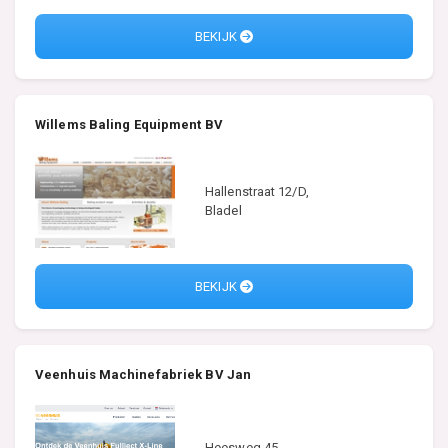
BEKIJK
Willems Baling Equipment BV
Hallenstraat 12/D,
Bladel
BEKIJK
Veenhuis Machinefabriek BV Jan
Heesweg 45,