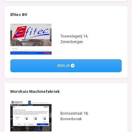
Efitec BV
Touwslagerij 14,
Zevenbergen
BEKIJK
Morshuis Machinefabriek
Bornsestraat 18,
Bornerbroek