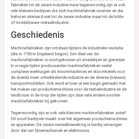
fabrieken tot de zware industrie maar tegenwoordig zijn er ook
vele kleinere bedrijven die zich machinefabriek noemen en die
behoren uiteraard niet tot de zware industrie maar tot de lichte
of middelzware metaalindustrie.
Geschiedenis
Machinefabrieken zijn ontstaan tijdens de industriële revolutie
(die in 1750 in Engeland begon). Een deel van de
machinefabrieken is voortgekomen uit smederijen en gieterijen.
In vroeger tijden produceerden machinefabrieken veelal
complexe werktuigen als stoommachines en stoomketels voor
de steeds meer ontwikkelende industrie en de diverse (nieuwe)
transportmiddelen. Ook werd er toen al een begin gemaakt met
het maken van productiemachines voor de textielindustrie en de
landbouw. In de loop der tijden zijn daar vele andere soorten
machinefabrieken bij gekomen.
Tegenwoordig zijn er ook vele kleinere machinefabrieken actief.
Dit soort bedrijven maakt over het algemeen productiemachines
en apparaten. De zware metaalbewerking is hierbij vervangen
door dat van fijnemechaniek en elektronica.