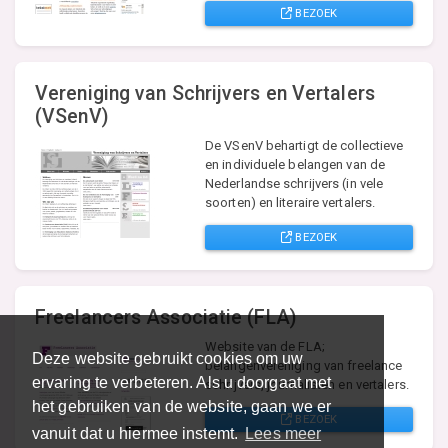
BEZOEK
Vereniging van Schrijvers en Vertalers
(VSenV)
De VSenV behartigt de collectieve
en individuele belangen van de
Nederlandse schrijvers (in vele
soorten) en literaire vertalers.
BEZOEK
Freelancers Associatie (FLA)
Website van de FLA;
Deze website gebruikt cookies om uw
belangenvereniging van freelance
ervaring te verbeteren. Als u doorgaat met
schrijvers, journalisten en vertalers.
het gebruiken van de website, gaan we er
BEZOEK
vanuit dat u hiermee instemt.
Lees meer