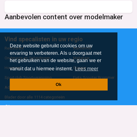
Aanbevolen content over modelmaker
Vind specalisten in uw regio
Deze website gebruikt cookies om uw
Restaurant
Aannemer
ervaring te verbeteren. Als u doorgaat met
Onderwijs en Opleidingen
Makelaar
het gebruiken van de website, gaan we er
Hovenier
Garage
vanuit dat u hiermee instemt.
Lees meer
Sportclub Sportvereniging
Fiets Scooter Brommer
Ok
Administratiekantoor
Kapper
Blader door alle 1114 categorieën
Sitemap
Home
Contact
Cookiebeleid
Privacyverklaring