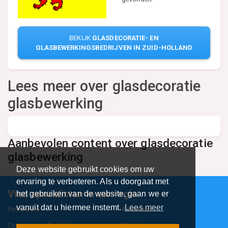
BEKIJK
GLASDECORATIE- EN
GLASBEWERKINGSBEDRIJVEN IN ZUID-HOLLAND
Lees meer over glasdecoratie
glasbewerking
Aanbevolen content over glasdecoratie
glasbewerking
Deze website gebruikt cookies om uw
ervaring te verbeteren. Als u doorgaat met
Vind specalisten in uw regio
het gebruiken van de website, gaan we er
vanuit dat u hiermee instemt.
Lees meer
Restaurant
Aannemer
Onderwijs en Opleidingen
Makelaar