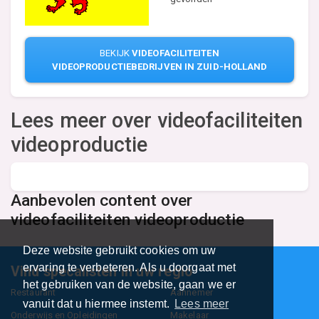
BEKIJK
VIDEOFACILITEITEN
VIDEOPRODUCTIEBEDRIJVEN IN ZUID-HOLLAND
Lees meer over videofaciliteiten
videoproductie
Aanbevolen content over
videofaciliteiten videoproductie
Deze website gebruikt cookies om uw
ervaring te verbeteren. Als u doorgaat met
Vind specalisten in uw regio
het gebruiken van de website, gaan we er
Restaurant
Aannemer
vanuit dat u hiermee instemt.
Lees meer
Onderwijs en Opleidingen
Makelaar