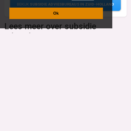
BEKIJK
SUBSIDIE ADVIESBUREAUS IN ZUID-HOLLAND
Ok
Lees meer over subsidie
adviesbureau
Aanbevolen content over subsidie
adviesbureau
Vind specalisten in uw regio
Restaurant
Aannemer
Onderwijs en Opleidingen
Makelaar
Hovenier
Garage
Sportclub Sportvereniging
Fiets Scooter Brommer