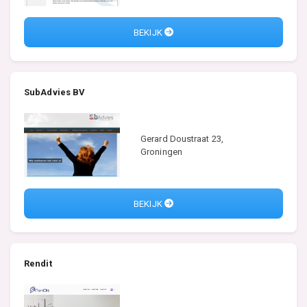
BEKIJK
SubAdvies BV
Gerard Doustraat 23,
Groningen
BEKIJK
Rendit