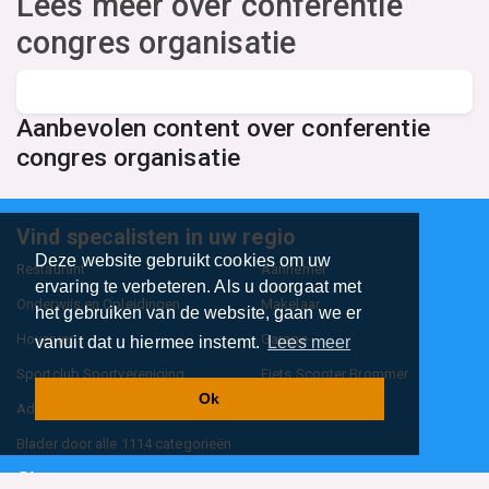
Lees meer over conferentie
congres organisatie
Aanbevolen content over conferentie
congres organisatie
Vind specalisten in uw regio
Deze website gebruikt cookies om uw
Restaurant
Aannemer
ervaring te verbeteren. Als u doorgaat met
Onderwijs en Opleidingen
Makelaar
het gebruiken van de website, gaan we er
Hovenier
Garage
vanuit dat u hiermee instemt.
Lees meer
Sportclub Sportvereniging
Fiets Scooter Brommer
Ok
Administratiekantoor
Kapper
Blader door alle 1114 categorieën
Sitemap