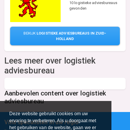
10 logistieke adviesbureaus
gevonden
BEKIJK
LOGISTIEKE ADVIESBUREAUS IN ZUID-
HOLLAND
Lees meer over logistiek
adviesbureau
Aanbevolen content over logistiek
adviesbureau
Deze website gebruikt cookies om uw
ervaring te verbeteren. Als u doorgaat met
Vind specalisten in uw regio
het gebruiken van de website, gaan we er