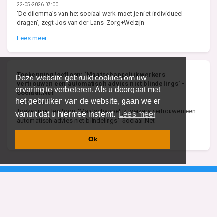
22-05-2026 07:00
‘De dilemma’s van het sociaal werk moet je niet individueel
dragen’, zegt Jos van der Lans Zorg+Welzijn
Lees meer
Toekenning leefloon: ‘Maatschappelijk werkers
Deze website gebruikt cookies om uw
vertrouwen een automatisch advies niet blindelings’ -
ervaring te verbeteren. Als u doorgaat met
Sociaal.Net
het gebruiken van de website, gaan we er
18-05-2026 07:00
Toekenning leefloon: ‘Maatschappelijk werkers vertrouwen een
vanuit dat u hiermee instemt.
Lees meer
automatisch advies niet blindelings’ Sociaal.Net
Lees meer
Ok
Vind specalisten in uw regio
Restaurant
Aannemer
Onderwijs en Opleidingen
Makelaar