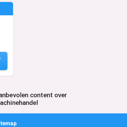
S
anbevolen content over
achinehandel
itemap