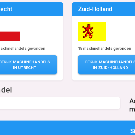
recht
Zuid-Holland
18 machinehandels gevonden
machinehandels gevonden
BEKIJK
MACHINEHANDEL
BEKIJK
MACHINEHANDELS
IN ZUID-HOLLAND
IN UTRECHT
ndel
A
m
S