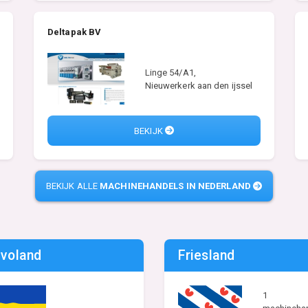
Deltapak BV
Linge 54/A1,
Nieuwerkerk aan den ijssel
BEKIJK
BEKIJK ALLE
MACHINEHANDELS IN NEDERLAND
evoland
Friesland
1