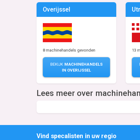
Overijssel
Ut
8 machinehandels gevonden
13 
BEKIJK
MACHINEHANDELS
IN OVERIJSSEL
Lees meer over machineha
Vind specalisten in uw regio