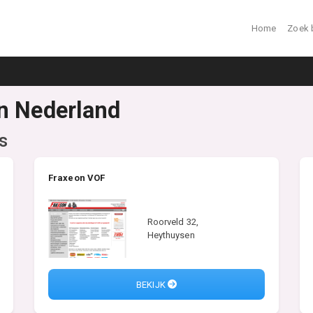
Home
Zoek 
n Nederland
s
Fraxeon VOF
Roorveld 32,
Heythuysen
BEKIJK