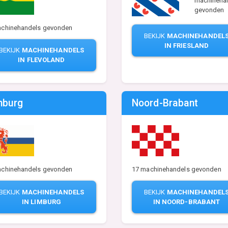
machineha
gevonden
achinehandels gevonden
BEKIJK
MACHINEHANDEL
IN FRIESLAND
BEKIJK
MACHINEHANDELS
IN FLEVOLAND
mburg
Noord-Brabant
achinehandels gevonden
17 machinehandels gevonden
BEKIJK
MACHINEHANDELS
BEKIJK
MACHINEHANDEL
IN LIMBURG
IN NOORD-BRABANT