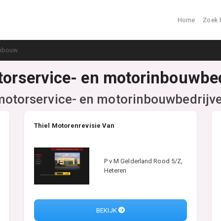
Home
Zoek 
inbouw
otorservice- en motorinbouwbe
motorservice- en motorinbouwbedrijv
Thiel Motorenrevisie Van
P v M Gelderland Rood 5/Z,
Heteren
BEKIJK