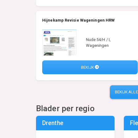
Hijnekamp Revisie Wageningen HRW
Nude 54/H / I,
Wageningen
BEKIJK
BEKIJK ALL
Blader per regio
Drenthe
Fl