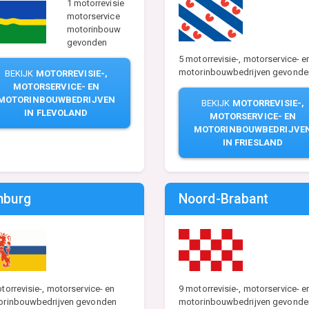
1 motorrevisie
motorservice
motorinbouw
gevonden
5 motorrevisie-, motorservice- e
motorinbouwbedrijven gevonde
BEKIJK
MOTORREVISIE-,
MOTORSERVICE- EN
MOTORINBOUWBEDRIJVEN
BEKIJK
MOTORREVISIE-,
IN FLEVOLAND
MOTORSERVICE- EN
MOTORINBOUWBEDRIJVE
IN FRIESLAND
mburg
Noord-Brabant
torrevisie-, motorservice- en
9 motorrevisie-, motorservice- e
orinbouwbedrijven gevonden
motorinbouwbedrijven gevonde