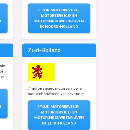
BEKIJK
MOTORREVISIE-,
MOTORSERVICE- EN
N
MOTORINBOUWBEDRIJVEN
IN NOORD-HOLLAND
Zuid-Holland
sie
ce
uw
7 motorrevisie-, motorservice- en
motorinbouwbedrijven gevonden
N
BEKIJK
MOTORREVISIE-,
MOTORSERVICE- EN
MOTORINBOUWBEDRIJVEN
IN ZUID-HOLLAND