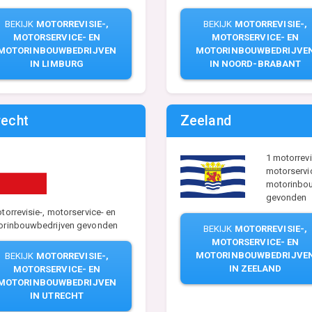
BEKIJK
MOTORREVISIE-,
BEKIJK
MOTORREVISIE-,
MOTORSERVICE- EN
MOTORSERVICE- EN
MOTORINBOUWBEDRIJVEN
MOTORINBOUWBEDRIJVE
IN LIMBURG
IN NOORD-BRABANT
recht
Zeeland
1 motorrevi
motorservi
motorinbo
gevonden
torrevisie-, motorservice- en
orinbouwbedrijven gevonden
BEKIJK
MOTORREVISIE-,
MOTORSERVICE- EN
MOTORINBOUWBEDRIJVE
BEKIJK
MOTORREVISIE-,
IN ZEELAND
MOTORSERVICE- EN
MOTORINBOUWBEDRIJVEN
IN UTRECHT