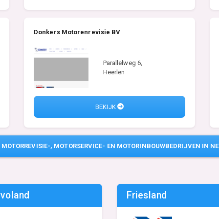
Donkers Motorenrevisie BV
Parallelweg 6,
Heerlen
BEKIJK
E
MOTORREVISIE-, MOTORSERVICE- EN MOTORINBOUWBEDRIJVEN IN N
evoland
Friesland