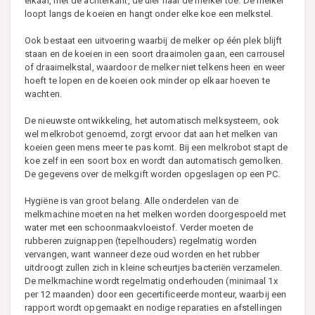
elkaar, met de achterkant, de uier naar de melker toe. De melker
loopt langs de koeien en hangt onder elke koe een melkstel.
Ook bestaat een uitvoering waarbij de melker op één plek blijft
staan en de koeien in een soort draaimolen gaan, een carrousel
of draaimelkstal, waardoor de melker niet telkens heen en weer
hoeft te lopen en de koeien ook minder op elkaar hoeven te
wachten.
De nieuwste ontwikkeling, het automatisch melksysteem, ook
wel melkrobot genoemd, zorgt ervoor dat aan het melken van
koeien geen mens meer te pas komt. Bij een melkrobot stapt de
koe zelf in een soort box en wordt dan automatisch gemolken.
De gegevens over de melkgift worden opgeslagen op een PC.
Hygiëne is van groot belang. Alle onderdelen van de
melkmachine moeten na het melken worden doorgespoeld met
water met een schoonmaakvloeistof. Verder moeten de
rubberen zuignappen (tepelhouders) regelmatig worden
vervangen, want wanneer deze oud worden en het rubber
uitdroogt zullen zich in kleine scheurtjes bacteriën verzamelen.
De melkmachine wordt regelmatig onderhouden (minimaal 1x
per 12 maanden) door een gecertificeerde monteur, waarbij een
rapport wordt opgemaakt en nodige reparaties en afstellingen