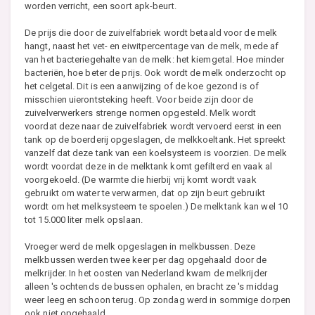
worden verricht, een soort apk-beurt.
De prijs die door de zuivelfabriek wordt betaald voor de melk
hangt, naast het vet- en eiwitpercentage van de melk, mede af
van het bacteriegehalte van de melk: het kiemgetal. Hoe minder
bacteriën, hoe beter de prijs. Ook wordt de melk onderzocht op
het celgetal. Dit is een aanwijzing of de koe gezond is of
misschien uierontsteking heeft. Voor beide zijn door de
zuivelverwerkers strenge normen opgesteld. Melk wordt
voordat deze naar de zuivelfabriek wordt vervoerd eerst in een
tank op de boerderij opgeslagen, de melkkoeltank. Het spreekt
vanzelf dat deze tank van een koelsysteem is voorzien. De melk
wordt voordat deze in de melktank komt gefilterd en vaak al
voorgekoeld. (De warmte die hierbij vrij komt wordt vaak
gebruikt om water te verwarmen, dat op zijn beurt gebruikt
wordt om het melksysteem te spoelen.) De melktank kan wel 10
tot 15.000 liter melk opslaan.
Vroeger werd de melk opgeslagen in melkbussen. Deze
melkbussen werden twee keer per dag opgehaald door de
melkrijder. In het oosten van Nederland kwam de melkrijder
alleen 's ochtends de bussen ophalen, en bracht ze 's middag
weer leeg en schoon terug. Op zondag werd in sommige dorpen
ook niet opgehaald.