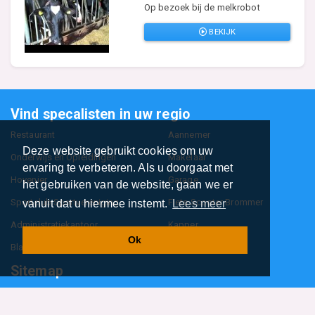
Op bezoek bij de melkrobot
BEKIJK
Vind specalisten in uw regio
Restaurant
Aannemer
Deze website gebruikt cookies om uw
Onderwijs en Opleidingen
Makelaar
ervaring te verbeteren. Als u doorgaat met
Hovenier
Garage
het gebruiken van de website, gaan we er
Sportclub Sportvereniging
Fiets Scooter Brommer
vanuit dat u hiermee instemt.
Lees meer
Administratiekantoor
Kapper
Ok
Blader door alle 1114 categorieën
Sitemap
Home
Contact
Cookiebeleid
Privacyverklaring