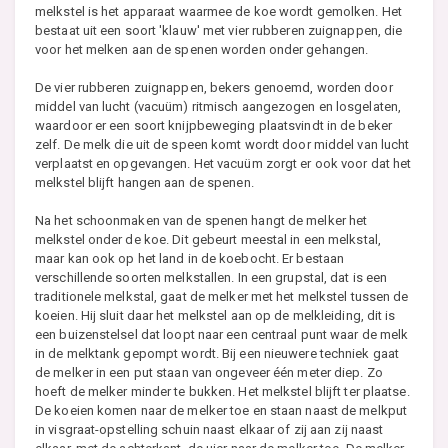
melkstel is het apparaat waarmee de koe wordt gemolken. Het
bestaat uit een soort 'klauw' met vier rubberen zuignappen, die
voor het melken aan de spenen worden onder gehangen.
De vier rubberen zuignappen, bekers genoemd, worden door
middel van lucht (vacuüm) ritmisch aangezogen en losgelaten,
waardoor er een soort knijpbeweging plaatsvindt in de beker
zelf. De melk die uit de speen komt wordt door middel van lucht
verplaatst en opgevangen. Het vacuüm zorgt er ook voor dat het
melkstel blijft hangen aan de spenen.
Na het schoonmaken van de spenen hangt de melker het
melkstel onder de koe. Dit gebeurt meestal in een melkstal,
maar kan ook op het land in de koebocht. Er bestaan
verschillende soorten melkstallen. In een grupstal, dat is een
traditionele melkstal, gaat de melker met het melkstel tussen de
koeien. Hij sluit daar het melkstel aan op de melkleiding, dit is
een buizenstelsel dat loopt naar een centraal punt waar de melk
in de melktank gepompt wordt. Bij een nieuwere techniek gaat
de melker in een put staan van ongeveer één meter diep. Zo
hoeft de melker minder te bukken. Het melkstel blijft ter plaatse.
De koeien komen naar de melker toe en staan naast de melkput
in visgraat-opstelling schuin naast elkaar of zij aan zij naast