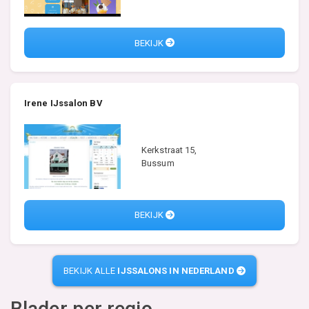
BEKIJK
Irene IJssalon BV
Kerkstraat 15,
Bussum
BEKIJK
BEKIJK ALLE
IJSSALONS IN NEDERLAND
Blader per regio