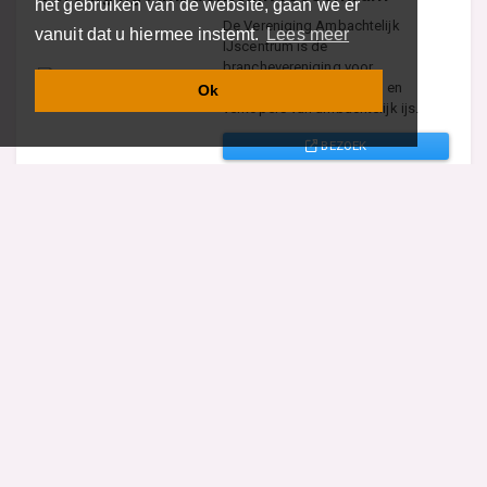
het gebruiken van de website, gaan we er
De Vereniging Ambachtelijk
vanuit dat u hiermee instemt.
Lees meer
IJscentrum is de
branchevereniging voor
ambachtelijk ijsbereiders en
Ok
verkopers van ambachtelijk ijs.
BEZOEK
Vind specalisten in uw regio
Restaurant
Aannemer
Onderwijs en Opleidingen
Makelaar
Hovenier
Garage
Sportclub Sportvereniging
Fiets Scooter Brommer
Administratiekantoor
Kapper
Blader door alle 1114 categorieën