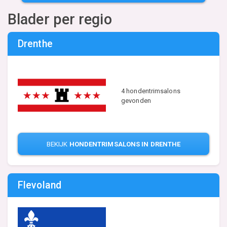
Blader per regio
Drenthe
4 hondentrimsalons
gevonden
BEKIJK
HONDENTRIMSALONS IN DRENTHE
Flevoland