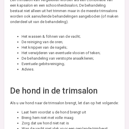
een kapsalon en een schoonheidssalon; De behandeling
bestaat niet alleen uit het trimmen maar in de meeste trimsalons
worden ook aanvullende behandelingen aangeboden (of maken
onderdeel uit van de behandeling).
Het wassen & föhnen van de vacht;
De reiniging van de oren;
Het knippen van de nagels;
Het verwijderen van eventuele vlooien of teken;
De behandeling van verstopte anaalklieren;
Eventuele gebitsreiniging;
Advies.
De hond in de trimsalon
Als u uw hond naar de trimsalon brengt, let dan op het volgende:
Laat hem voordat u de hond brengt uit
Breng hem niet met volle maag
Zorg dat uw hond niet nat is
Was de vacht niet vlak voor een geplande trimbeurt