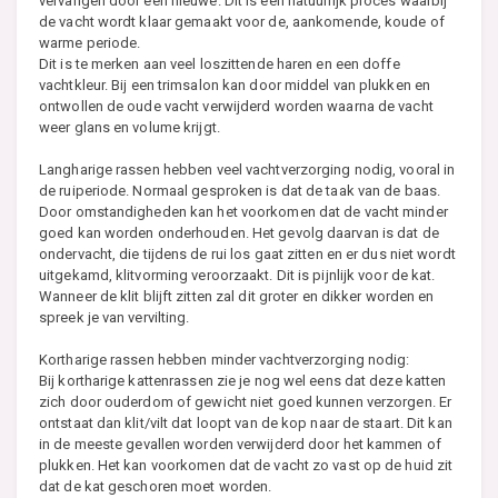
vervangen door een nieuwe. Dit is een natuurlijk proces waarbij
de vacht wordt klaar gemaakt voor de, aankomende, koude of
warme periode.
Dit is te merken aan veel loszittende haren en een doffe
vachtkleur. Bij een trimsalon kan door middel van plukken en
ontwollen de oude vacht verwijderd worden waarna de vacht
weer glans en volume krijgt.
Langharige rassen hebben veel vachtverzorging nodig, vooral in
de ruiperiode. Normaal gesproken is dat de taak van de baas.
Door omstandigheden kan het voorkomen dat de vacht minder
goed kan worden onderhouden. Het gevolg daarvan is dat de
ondervacht, die tijdens de rui los gaat zitten en er dus niet wordt
uitgekamd, klitvorming veroorzaakt. Dit is pijnlijk voor de kat.
Wanneer de klit blijft zitten zal dit groter en dikker worden en
spreek je van vervilting.
Kortharige rassen hebben minder vachtverzorging nodig:
Bij kortharige kattenrassen zie je nog wel eens dat deze katten
zich door ouderdom of gewicht niet goed kunnen verzorgen. Er
ontstaat dan klit/vilt dat loopt van de kop naar de staart. Dit kan
in de meeste gevallen worden verwijderd door het kammen of
plukken. Het kan voorkomen dat de vacht zo vast op de huid zit
dat de kat geschoren moet worden.