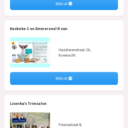
BEKIJK
Kesbeke C en Emmerzeel R van
Hazelarenstraat 26,
Koewacht
BEKIJK
Lisenka's Trimsalon
Fresiastraat 8,