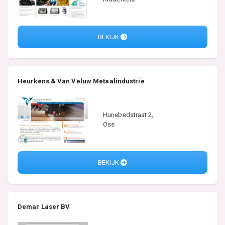
BEKIJK
Heurkens & Van Veluw Metaalindustrie
Hunebedstraat 2,
Oss
BEKIJK
Demar Laser BV