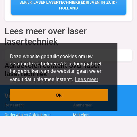
BEKIJK
LASER LASERTECHNIEKBEDRIJVEN IN ZUID-
HOLLAND
Lees meer over laser
lasertechniek
Deze website gebruikt cookies om uw
ervaring te verbeteren. Als u doorgaat met
Aanbevolen content over laser
het gebruiken van de website, gaan we er
lasertechniek
vanuit dat u hiermee instemt.
Lees meer
Vind specalisten in uw regio
Ok
Restaurant
Aannemer
Onderwijs en Opleidingen
Makelaar
Hovenier
Garage
Sportclub Sportvereniging
Fiets Scooter Brommer