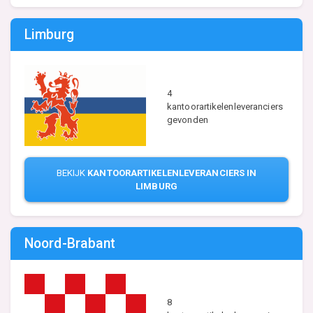
Limburg
4
kantoorartikelenleveranciers
gevonden
BEKIJK
KANTOORARTIKELENLEVERANCIERS IN
LIMBURG
Noord-Brabant
8