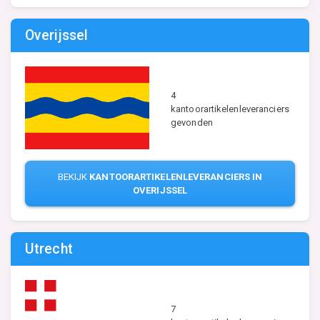
Overijssel
4
kantoorartikelenleveranciers
gevonden
BEKIJK
KANTOORARTIKELENLEVERANCIERS IN
OVERIJSSEL
Utrecht
7