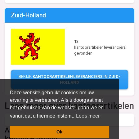
Zuid-Holland
13
kantoorartikelenleveranciers
gevonden
BEKIJK
KANTOORARTIKELENLEVERANCIERS IN ZUID-
HOLLAND
Deze website gebruikt cookies om uw
ervaring te verbeteren. Als u doorgaat met
Lees meer over kantoorartikelen
het gebruiken van de website, gaan we er
vanuit dat u hiermee instemt.
Lees meer
Aanbevolen content over
Ok
kantoorartikelen