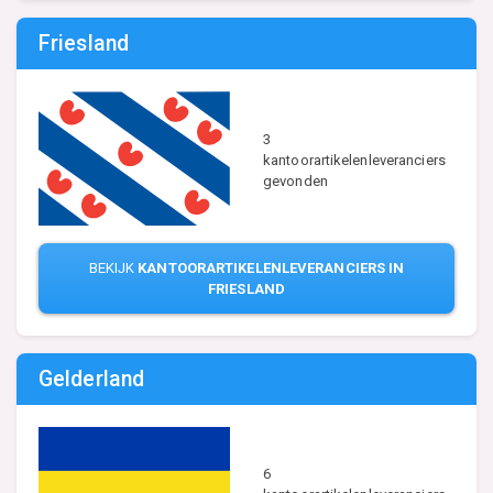
Friesland
3
kantoorartikelenleveranciers
gevonden
BEKIJK
KANTOORARTIKELENLEVERANCIERS IN
FRIESLAND
Gelderland
6