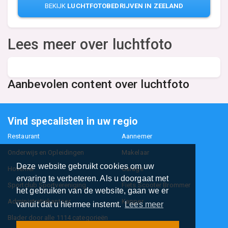
BEKIJK
LUCHTFOTOBEDRIJVEN IN ZEELAND
Lees meer over luchtfoto
Aanbevolen content over luchtfoto
Vind specalisten in uw regio
Restaurant
Aannemer
Onderwijs en Opleidingen
Makelaar
Deze website gebruikt cookies om uw
Hovenier
Garage
ervaring te verbeteren. Als u doorgaat met
Sportclub Sportvereniging
Fiets Scooter Brommer
het gebruiken van de website, gaan we er
Administratiekantoor
Kapper
vanuit dat u hiermee instemt.
Lees meer
Blader door alle 1114 categorieën