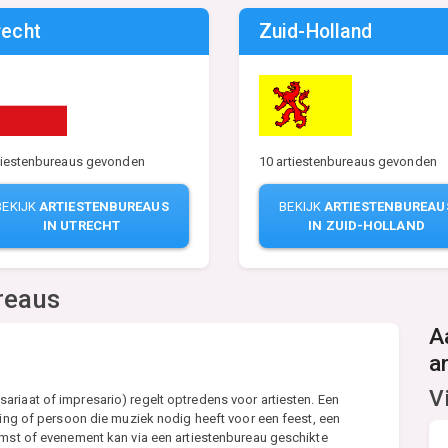
recht
Zuid-Holland
10 artiestenbureaus gevonden
tiestenbureaus gevonden
BEKIJK
ARTIESTENBUREAU
BEKIJK
ARTIESTENBUREAUS
IN ZUID-HOLLAND
IN UTRECHT
reaus
A
a
V
riaat of impresario) regelt optredens voor artiesten. Een
ling of persoon die muziek nodig heeft voor een feest, een
omst of evenement kan via een artiestenbureau geschikte