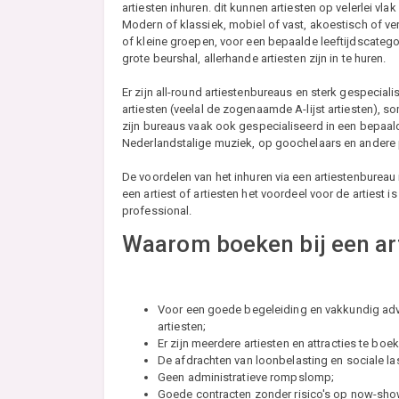
artiesten inhuren. dit kunnen artiesten op velerlei vla
Modern of klassiek, mobiel of vast, akoestisch of ve
of kleine groepen, voor een bepaalde leeftijdscategorie 
grote beurshal, allerhande artiesten zijn in te huren.
Er zijn all-round artiestenbureaus en sterk gespeci
artiesten (veelal de zogenaamde A-lijst artiesten),
zijn bureaus vaak ook gespecialiseerd in een bepaald 
Nederlandstalige muziek, op goochelaars en andere 
De voordelen van het inhuren via een artiestenbureau 
een artiest of artiesten het voordeel voor de artiest 
professional.
Waarom boeken bij een ar
Voor een goede begeleiding en vakkundig advi
artiesten;
Er zijn meerdere artiesten en attracties te bo
De afdrachten van loonbelasting en sociale la
Geen administratieve rompslomp;
Goede contracten zonder risico's op now-sho