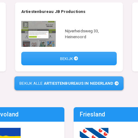
Artiestenbureau JB Productions
Nijverheidsweg 33,
Heinenoord
BEKIJK
BEKIJK ALLE
ARTIESTENBUREAUS IN NEDERLAND
evoland
Friesland