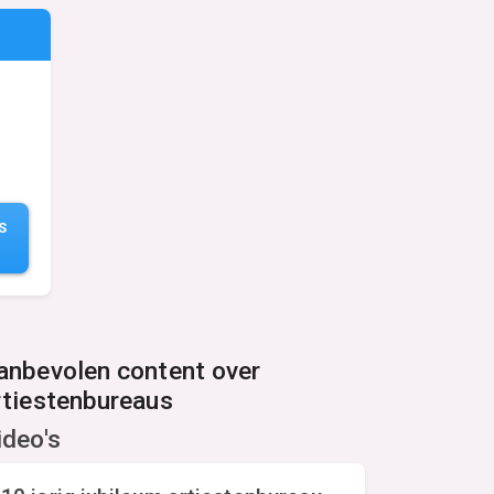
S
anbevolen content over
rtiestenbureaus
ideo's