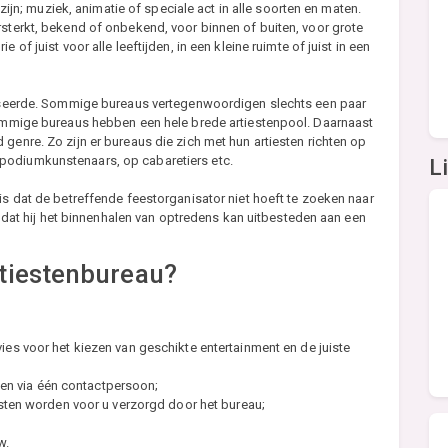
k zijn; muziek, animatie of speciale act in alle soorten en maten.
rsterkt, bekend of onbekend, voor binnen of buiten, voor grote
of juist voor alle leeftijden, in een kleine ruimte of juist in een
aliseerde. Sommige bureaus vertegenwoordigen slechts een paar
 sommige bureaus hebben een hele brede artiestenpool. Daarnaast
genre. Zo zijn er bureaus die zich met hun artiesten richten op
podiumkunstenaars, op cabaretiers etc.
L
is dat de betreffende feestorganisator niet hoeft te zoeken naar
is dat hij het binnenhalen van optredens kan uitbesteden aan een
tiestenbureau?
es voor het kiezen van geschikte entertainment en de juiste
eken via één contactpersoon;
sten worden voor u verzorgd door het bureau;
w.