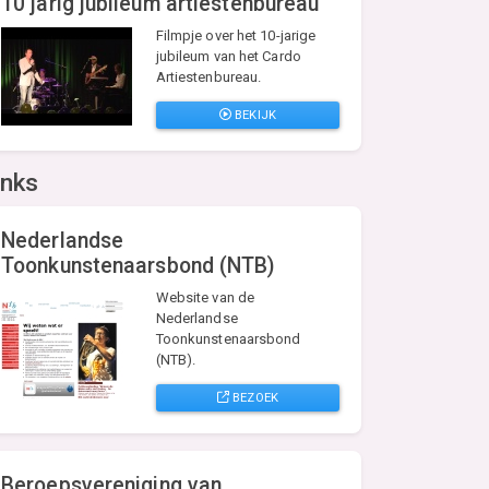
10 jarig jubileum artiestenbureau
Filmpje over het 10-jarige
jubileum van het Cardo
Artiestenbureau.
BEKIJK
inks
Nederlandse
Toonkunstenaarsbond (NTB)
Website van de
Nederlandse
Toonkunstenaarsbond
(NTB).
BEZOEK
Beroepsvereniging van