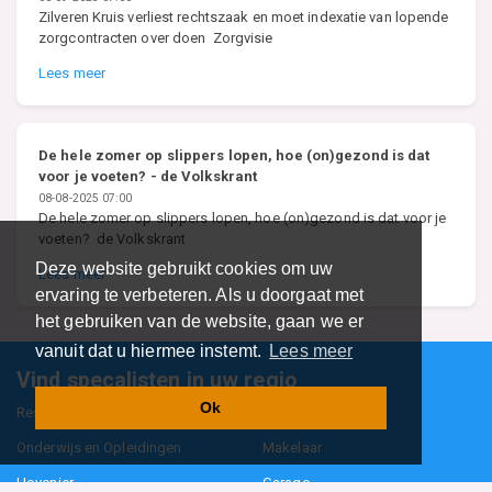
Zilveren Kruis verliest rechtszaak en moet indexatie van lopende
zorgcontracten over doen Zorgvisie
Lees meer
De hele zomer op slippers lopen, hoe (on)gezond is dat
voor je voeten? - de Volkskrant
08-08-2025 07:00
De hele zomer op slippers lopen, hoe (on)gezond is dat voor je
voeten? de Volkskrant
Deze website gebruikt cookies om uw
Lees meer
ervaring te verbeteren. Als u doorgaat met
het gebruiken van de website, gaan we er
vanuit dat u hiermee instemt.
Lees meer
Vind specalisten in uw regio
Ok
Restaurant
Aannemer
Onderwijs en Opleidingen
Makelaar
Hovenier
Garage