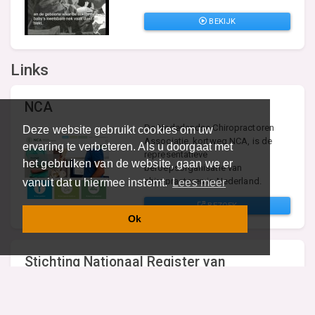
BEKIJK
Links
NCA
De Nederlandse Chiropractoren
Deze website gebruikt cookies om uw
Associatie, kortweg NCA, is de
ervaring te verbeteren. Als u doorgaat met
representatieve
het gebruiken van de website, gaan we er
beroepsorganisatie van
chiropractoren in Nederland.
vanuit dat u hiermee instemt.
Lees meer
BEZOEK
Ok
Stichting Nationaal Register van
Chiropractoren
Stichting Nationaal Register van
Chiropractoren. Het Register is