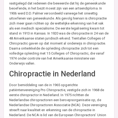
vastgelegd dat iedereen die beweerde dat hij de geneeskunde
beoefende, in het bezit moest zijn van een artsendiploma. In
1906 werd D.D. Palmer veroordeeld vanwege het onwettig
uitoefenen van geneeskunde. Als gevolg hiervan is chiropractie
zich meer gaan richten op de wettelijke erkenning van het vak
als een medisch specialisme. De eerste legalisering kwam tot
stand in 1913 in Kansas. In 1920 was de chiropractie in 24 van de
48 Amerikaanse staten juridisch erkend. Tientallen Colleges of
Chiropractic gaven op dat moment al onderwijs in chiropractie.
Daarna ontwikkelde de opleiding chiropractie zich tot een
volledige opleiding met 15 Colleges of Chiropractic, die vanaf
1974 onder controle van het Amerikaanse ministerie van
Onderwijs vallen.
Chiropractie in Nederland
Door bemiddeling van de in 1965 opgerichte
patiëntenvereniging Pro Chiropractie, vestigde zich in 1968 de
eerste chiropractor in Nederland. In 1975 richtten de
Nederlandse chiropractoren een beroepsorganisatie op, de
Nederlandse Chiropractoren Associatie (NCA). Deze vereniging
streeft naar kwaliteit en erkenning van de chiropractie in
Nederland. De NCA is lid van de European Chiropractors' Union