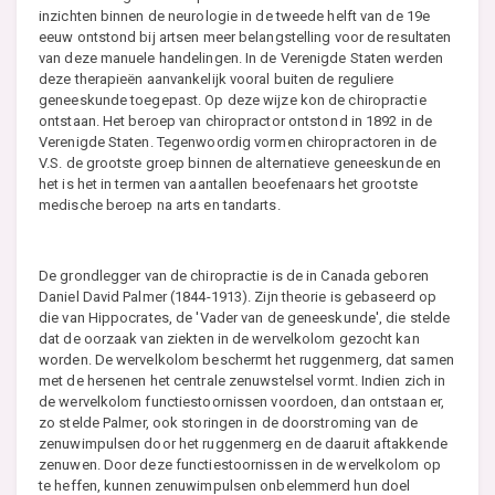
inzichten binnen de neurologie in de tweede helft van de 19e
eeuw ontstond bij artsen meer belangstelling voor de resultaten
van deze manuele handelingen. In de Verenigde Staten werden
deze therapieën aanvankelijk vooral buiten de reguliere
geneeskunde toegepast. Op deze wijze kon de chiropractie
ontstaan. Het beroep van chiropractor ontstond in 1892 in de
Verenigde Staten. Tegenwoordig vormen chiropractoren in de
V.S. de grootste groep binnen de alternatieve geneeskunde en
het is het in termen van aantallen beoefenaars het grootste
medische beroep na arts en tandarts.
De grondlegger van de chiropractie is de in Canada geboren
Daniel David Palmer (1844-1913). Zijn theorie is gebaseerd op
die van Hippocrates, de 'Vader van de geneeskunde', die stelde
dat de oorzaak van ziekten in de wervelkolom gezocht kan
worden. De wervelkolom beschermt het ruggenmerg, dat samen
met de hersenen het centrale zenuwstelsel vormt. Indien zich in
de wervelkolom functiestoornissen voordoen, dan ontstaan er,
zo stelde Palmer, ook storingen in de doorstroming van de
zenuwimpulsen door het ruggenmerg en de daaruit aftakkende
zenuwen. Door deze functiestoornissen in de wervelkolom op
te heffen, kunnen zenuwimpulsen onbelemmerd hun doel