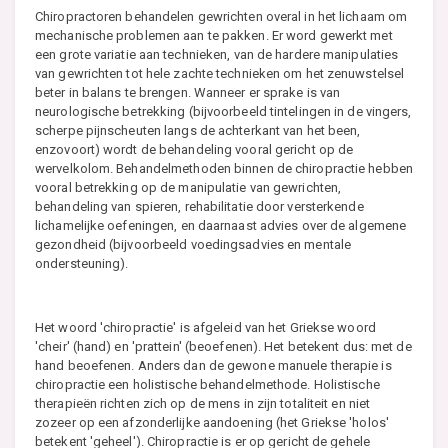
Chiropractoren behandelen gewrichten overal in het lichaam om
mechanische problemen aan te pakken. Er word gewerkt met
een grote variatie aan technieken, van de hardere manipulaties
van gewrichten tot hele zachte technieken om het zenuwstelsel
beter in balans te brengen. Wanneer er sprake is van
neurologische betrekking (bijvoorbeeld tintelingen in de vingers,
scherpe pijnscheuten langs de achterkant van het been,
enzovoort) wordt de behandeling vooral gericht op de
wervelkolom. Behandelmethoden binnen de chiropractie hebben
vooral betrekking op de manipulatie van gewrichten,
behandeling van spieren, rehabilitatie door versterkende
lichamelijke oefeningen, en daarnaast advies over de algemene
gezondheid (bijvoorbeeld voedingsadvies en mentale
ondersteuning).
Het woord 'chiropractie' is afgeleid van het Griekse woord
'cheir' (hand) en 'prattein' (beoefenen). Het betekent dus: met de
hand beoefenen. Anders dan de gewone manuele therapie is
chiropractie een holistische behandelmethode. Holistische
therapieën richten zich op de mens in zijn totaliteit en niet
zozeer op een afzonderlijke aandoening (het Griekse 'holos'
betekent 'geheel'). Chiropractie is er op gericht de gehele