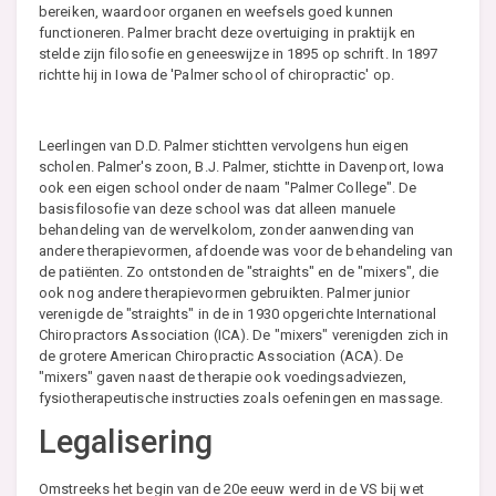
bereiken, waardoor organen en weefsels goed kunnen
functioneren. Palmer bracht deze overtuiging in praktijk en
stelde zijn filosofie en geneeswijze in 1895 op schrift. In 1897
richtte hij in Iowa de 'Palmer school of chiropractic' op.
Leerlingen van D.D. Palmer stichtten vervolgens hun eigen
scholen. Palmer's zoon, B.J. Palmer, stichtte in Davenport, Iowa
ook een eigen school onder de naam "Palmer College". De
basisfilosofie van deze school was dat alleen manuele
behandeling van de wervelkolom, zonder aanwending van
andere therapievormen, afdoende was voor de behandeling van
de patiënten. Zo ontstonden de "straights" en de "mixers", die
ook nog andere therapievormen gebruikten. Palmer junior
verenigde de "straights" in de in 1930 opgerichte International
Chiropractors Association (ICA). De "mixers" verenigden zich in
de grotere American Chiropractic Association (ACA). De
"mixers" gaven naast de therapie ook voedingsadviezen,
fysiotherapeutische instructies zoals oefeningen en massage.
Legalisering
Omstreeks het begin van de 20e eeuw werd in de VS bij wet