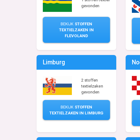
gevonden
BEKIJK
STOFFEN
TEXTIELZAKEN IN
FLEVOLAND
Limburg
No
2 stoffen
textielzaken
gevonden
BEKIJK
STOFFEN
TEXTIELZAKEN IN LIMBURG