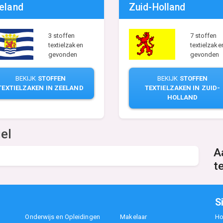
eland
Zuid-Holland
7 stoffen
3 stoffen
textielzake
textielzaken
gevonden
gevonden
BEKIJK
STOFFEN
BEKIJK
STOFFEN
TEXTIELZAKEN IN ZUID-
TEXTIELZAKEN IN ZEELAND
HOLLAND
el
A
te
S
Onderwijs en Opleidingen
Makelaar
H