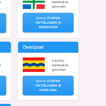
textielzaken
n
gevonden
BEKIJK
STOFFEN
TEXTIELZAKEN IN
GRONINGEN
Overijssel
5 stoffen
n
textielzaken
gevonden
BEKIJK
STOFFEN
-
TEXTIELZAKEN IN
OVERIJSSEL