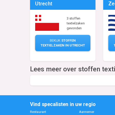
Utrecht
Ze
3 stoffen
textielzaken
gevonden
BEKIJK
STOFFEN
TEXTIELZAKEN IN UTRECHT
Lees meer over stoffen texti
Vind specalisten in uw regio
Restaurant
Aannemer