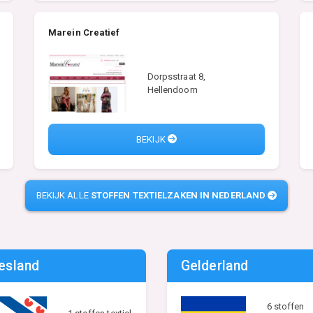
Marein Creatief
Dorpsstraat 8,
Hellendoorn
BEKIJK
BEKIJK ALLE
STOFFEN TEXTIELZAKEN IN NEDERLAND
iesland
Gelderland
6 stoffen