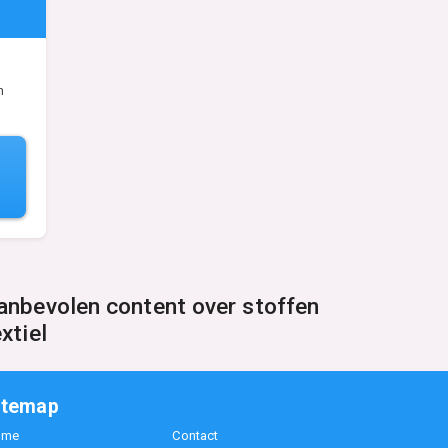
n
anbevolen content over stoffen
xtiel
itemap
ome
Contact