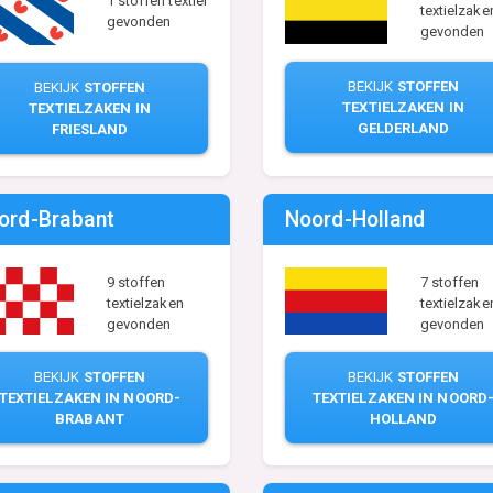
1 stoffen textiel
textielzake
gevonden
gevonden
BEKIJK
STOFFEN
BEKIJK
STOFFEN
TEXTIELZAKEN IN
TEXTIELZAKEN IN
GELDERLAND
FRIESLAND
ord-Brabant
Noord-Holland
9 stoffen
7 stoffen
textielzaken
textielzake
gevonden
gevonden
BEKIJK
STOFFEN
BEKIJK
STOFFEN
TEXTIELZAKEN IN NOORD-
TEXTIELZAKEN IN NOORD
BRABANT
HOLLAND