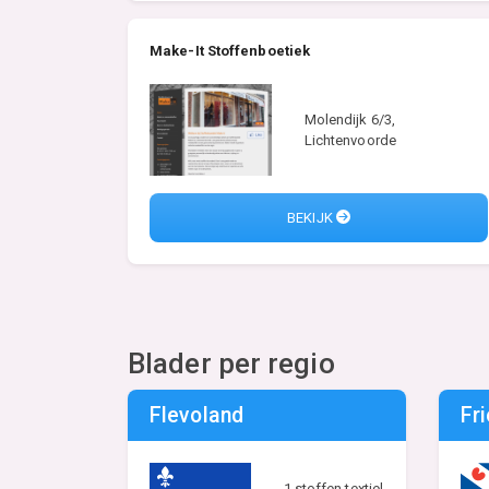
Make-It Stoffenboetiek
Molendijk 6/3,
Lichtenvoorde
BEKIJK
Blader per regio
Flevoland
Fr
1 stoffen textiel