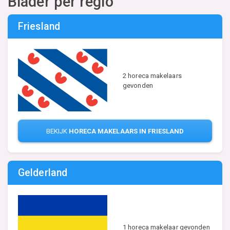
Blader per regio
Friesland
2 horeca makelaars
gevonden
BEKIJK
HORECA MAKELAARS IN FRIESLAND
Gelderland
1 horeca makelaar gevonden